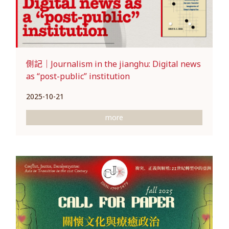
側記｜Journalism in the jianghu: Digital news
as “post-public” institution
2025-10-21
more