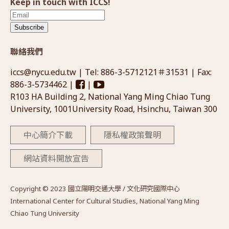
Keep in touch with ICCS!
Subscribe
聯絡我們
iccs@nycu.edu.tw
| Tel: 886-3-5712121＃31531 | Fax:
886-3-5734462 |
|
R103 HA Building 2, National Yang Ming Chiao Tung
University, 1001University Road, Hsinchu, Taiwan 300
中心簡介下載
隱私權政策聲明
網站資料開放宣告
Copyright © 2023 國立陽明交通大學 / 文化研究國際中心
International Center for Cultural Studies, National Yang Ming
Chiao Tung University