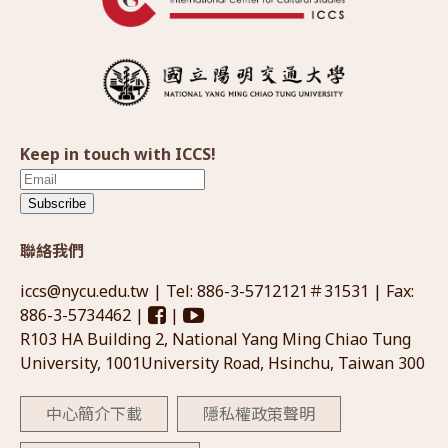
Keep in touch with ICCS!
Subscribe
聯絡我們
iccs@nycu.edu.tw
| Tel: 886-3-5712121＃31531 | Fax:
886-3-5734462 |
|
R103 HA Building 2, National Yang Ming Chiao Tung
University, 1001University Road, Hsinchu, Taiwan 300
中心簡介下載
隱私權政策聲明