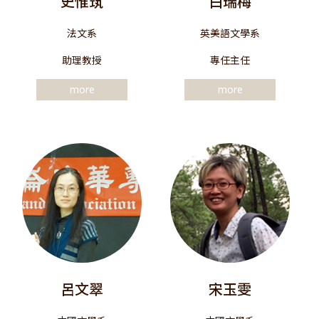
史惟筑
白瑞梅
法文系
英美語文學系
助理教授
專任主任
more
more
呂文翠
宋玉雯