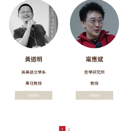
黃道明
甯應斌
英美語文學系
哲學研究所
專任教授
教授
more
more
1
2