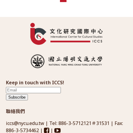
Keep in touch with ICCS!
Subscribe
聯絡我們
iccs@nycu.edu.tw
| Tel: 886-3-5712121＃31531 | Fax:
886-3-5734462 |
|