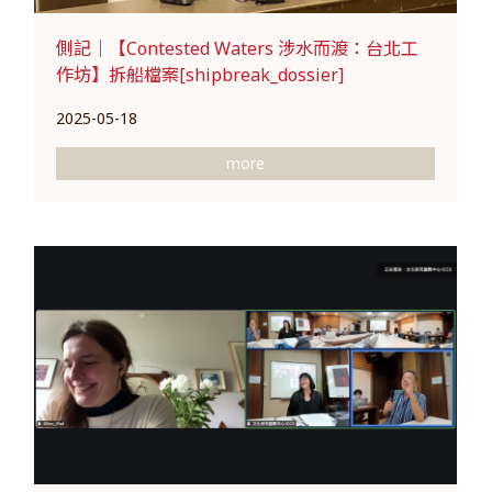
側記｜【Contested Waters 涉水而渡：台北工
作坊】拆船檔案[shipbreak_dossier]
2025-05-18
more