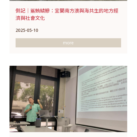
側記｜鯊鮪鯖鰺：宜蘭南方澳與海共生的地方經
濟與社會文化
2025-05-10
more