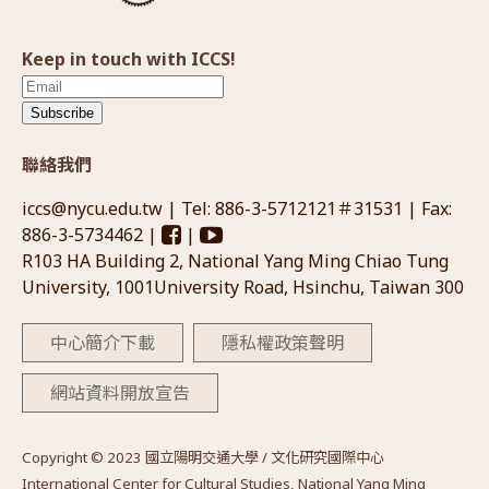
Keep in touch with ICCS!
Subscribe
聯絡我們
iccs@nycu.edu.tw
| Tel: 886-3-5712121＃31531 | Fax:
886-3-5734462 |
|
R103 HA Building 2, National Yang Ming Chiao Tung
University, 1001University Road, Hsinchu, Taiwan 300
中心簡介下載
隱私權政策聲明
網站資料開放宣告
Copyright © 2023 國立陽明交通大學 / 文化研究國際中心
International Center for Cultural Studies, National Yang Ming