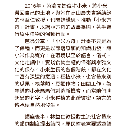
2016年，芭翁開始復耕小米，將小米
帶回自己的土地。與她在高山農夫會議結緣
的林益仁教授，也開始構思、推動「小米方
舟」計畫，以諾亞方舟的故事為喻，著手進
行原生植物的保種行動。
芭翁分享，「小米方舟」計畫不只是為
了保種，而更是以部落原鄉的知識出發，讓
小米作為媒介，在環境以至於語言、儀式、
文化走讀中，實踐食物主權的保衛與泰雅文
化的保存。小米生長的各個階段，都在文化
中富有深遠的意涵；種植小米，也會帶來別
的瓜果、根莖類、豆類作物；田間工作，為
年邁的小米媽媽們創造新機會，而當她們聊
起蟲的名字、小米種植的此疏彼密，語言的
傳承便自然地發生。
講座後半，林益仁教授對主流社會帶來
的顛倒制度提出詰問。原民耆老需要透過語