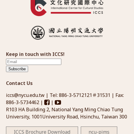
Keep in touch with ICCS!
Subscribe
Contact Us
iccs@nycu.edu.tw
| Tel: 886-3-5712121＃31531 | Fax:
886-3-5734462 |
|
R103 HA Building 2, National Yang Ming Chiao Tung
University, 1001University Road, Hsinchu, Taiwan 300
ICCS Brochure Download
ncu-pims