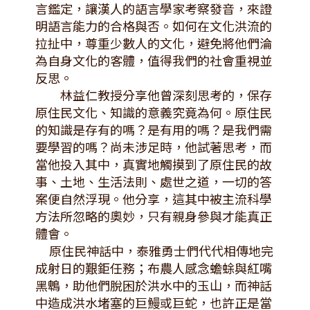
言鑑定，讓漢人的語言學家考察發音，來證
明語言能力的合格與否。如何在文化洪流的
拉扯中，尊重少數人的文化，避免將他們淪
為自身文化的客體，值得我們的社會重視並
反思。
林益仁教授分享他曾深刻思考的，保存
原住民文化、知識的意義究竟為何。原住民
的知識是存有的嗎？是有用的嗎？是我們需
要學習的嗎？尚未涉足時，他試著思考，而
當他投入其中，真實地觸摸到了原住民的故
事、土地、生活法則、處世之道，一切的答
案便自然浮現。他分享，這其中被主流科學
方法所忽略的奧妙，只有親身參與才能真正
體會。
原住民神話中，泰雅勇士們代代相傳地完
成射日的艱鉅任務；布農人感念蟾蜍與紅嘴
黑鵯，助他們脫困於洪水中的玉山，而神話
中造成洪水堵塞的巨鰻或巨蛇，也許正是當