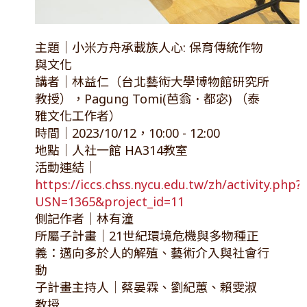
主題｜小米方舟承載族人心: 保育傳統作物
與文化
講者｜林益仁（台北藝術大學博物館研究所
教授），Pagung Tomi(芭翁．都宓) （泰
雅文化工作者）
時間｜2023/10/12，10:00 - 12:00
地點｜人社一館 HA314教室
活動連結｜
https://iccs.chss.nycu.edu.tw/zh/activity.php?
USN=1365&project_id=11
側記作者｜林有潼
所屬子計畫｜21世紀環境危機與多物種正
義：邁向多於人的解殖、藝術介入與社會行
動
子計畫主持人｜蔡晏霖、劉紀蕙、賴雯淑
教授