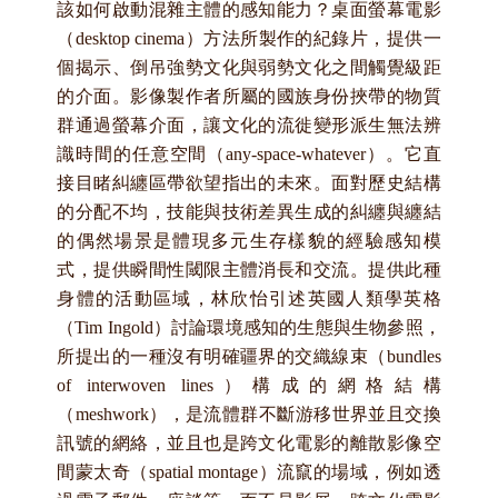
該如何啟動混雜主體的感知能力？桌面螢幕電影
（desktop cinema
）方法所製作的紀錄片，提供一
個揭示、倒吊強勢文化與弱勢文化之間觸覺級距
的介面。影像製作者所屬的國族身份挾帶的物質
群通過螢幕介面，讓文化的流徙變形派生無法辨
識時間的任意空間（any-space-whatever
）。它直
接目睹糾纏區帶欲望指出的未來。面對歷史結構
的分配不均，技能與技術差異生成的糾纏與纏結
的偶然場景是體現多元生存樣貌的經驗感知模
式，提供瞬間性閾限主體消長和交流。提供此種
身體的活動區域，林欣怡引述英國人類學英格
（Tim Ingold
）討論環境感知的生態與生物參照，
所提出的一種沒有明確疆界的交織線束（bundles
of interwoven lines
）構成的網格結構
（meshwork
），是流體群不斷游移世界並且交換
訊號的網絡，並且也是跨文化電影的離散影像空
間蒙太奇（spatial montage
）流竄的場域，例如透