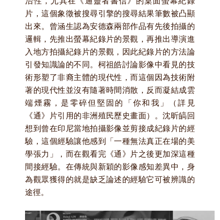
治性，尤其在《通靈者書信》的桌面螢幕紀錄
片，這個象徵被搜尋引擎的搜尋結果筆數被凸顯
出來。曾涵生認為安德森兩部作品有先後拍攝的
邏輯，先推出螢幕紀錄片的景觀，再推出導演進
入地方拍攝紀錄片的景觀，因此紀錄片的方法論
引發知識論的不同。柯祖皓討論影像中看見的技
術形塑了非裔主體的現代性，而這個因為技術附
著的現代性並沒有隨著時間消散，反而凝結成雲
端煙霧，是零碎但堅固的「你和我」（詳見
《通》片引用的非洲殖民歷史畫面）。沈昕皜回
想到曾在印尼當地拍攝影像並剪接成紀錄片的經
驗，這個經驗讓他感到「一種無法真正在場的美
學張力」，而在觀看完《通》片之後更加深這種
間接經驗。在傳統與新穎的影像感知差異中，身
為觀眾獲得的就是缺乏論述的經驗它可被辨識的
途徑。