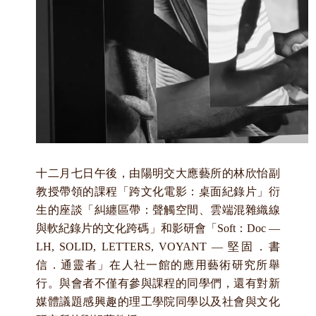
十二月七日午後，由陽明交大應藝所的林欣怡副
教授帶領的課程「跨文化電影：桌面紀錄片」衍
生的座談「糾纏區帶：聲觸空間、雲端混雜織線
與軟紀錄片的文化跨碼」和影研會「Soft
：Doc —
LH, SOLID, LETTERS, VOYANT —
堅固．書
信．通靈者」在人社一館的應用藝術研究所舉
行。與會者不僅有參與課程的同學們，還有對新
媒體議題感興趣的理工學院同學以及社會與文化