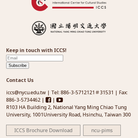
Keep in touch with ICCS!
Subscribe
Contact Us
iccs@nycu.edu.tw
| Tel: 886-3-5712121＃31531 | Fax:
886-3-5734462 |
|
R103 HA Building 2, National Yang Ming Chiao Tung
University, 1001University Road, Hsinchu, Taiwan 300
ICCS Brochure Download
ncu-pims