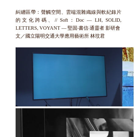
糾纏區帶：聲觸空間、雲端混雜織線與軟紀錄片
的文化跨碼、// Soft
：Doc — LH, SOLID,
LETTERS, VOYANT —
堅固‧
書信‧
通靈者
影研會
文／國立陽明交通大學應用藝術所
林玟君