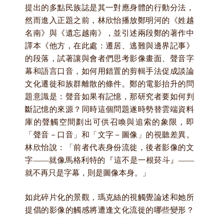
提出的多點民族誌是其一對應身體的行動分法，
然而進入正題之前，林欣怡播放鄭明河的《姓越
名南》與《遺忘越南》，並引述兩段鄭的著作中
譯本《他方，在此處：遷居、逃難與邊界記事》
的段落，試著讓與會者們思考影像畫面、聲音字
幕和語言口音，如何用錯置的剪輯手法促成談論
文化遷徙和族群離散的條件。鄭的電影抬升的問
題意識是：聲音如果有記憶，那研究者要如何判
斷記憶的來源？同時這個問題遂時勢替雲端資料
庫的聲觸空間劃出可供召喚與追索的象限，即
「聲音－口音」和「文字－圖像」的視聽差異。
林欣怡說：「前者代表身份流徙，後者影像的文
字——
就像馬格利特的『這不是一根菸斗』——
就不再只是字幕，則是圖像本身。」
如此碎片化的景觀，瑪克絲的視觸覺論述和她所
提倡的影像的觸感將遭逢文化流徙的哪些變形？