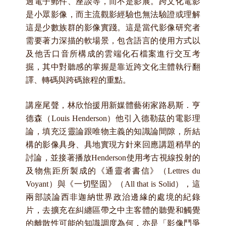
過電子郵件、座談等，而不是影展。跨文化電影
是小眾影像，而主流觀影經驗也無法驗證或理解
這是少數族群的影像實踐。這是當代影像研究者
需要著力深描的軟場景，包含語言的使用方式以
及他舌口音所構成的雲端化石檔案進行交互考
掘，其中對聽感的掌握是靠近跨文化主體執行翻
譯、轉碼與跨碼旅程的重點。
講座尾聲，林欣怡援用新媒體藝術家路易斯．亨
德森（Louis Henderson
）他引入德勒茲的電影理
論，填充泛靈論跟唯物主義的知識論間隙，所結
構的影像具身、具地實現方針來回應講題稍早的
討論，並接著播放Henderson
使用考古視線投射的
及物焦距所製成的《通靈者書信》（Lettres du
Voyant
）與《一切堅固》（All that is Solid
），這
兩部談論西非迦納世界政治邊緣的處境的紀錄
片，去擴充在糾纏區帶之中主客體的聽覺和觸覺
的離散性可能的知識調度為何，亦是「影像鬥爭