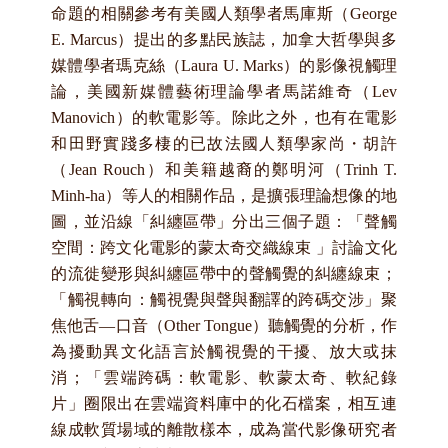
命題的相關參考有美國人類學者馬庫斯（George
E. Marcus
）提出的多點民族誌，加拿大哲學與多
媒體學者瑪克絲（Laura U. Marks
）的影像視觸理
論，美國新媒體藝術理論學者馬諾維奇（Lev
Manovich
）的軟電影等。除此之外，也有在電影
和田野實踐多棲的已故法國人類學家尚・胡許
（Jean Rouch
）和美籍越裔的鄭明河（Trinh T.
Minh-ha
）等人的相關作品，是擴張理論想像的地
圖，並沿線「糾纏區帶」分出三個子題：「聲觸
空間：跨文化電影的蒙太奇交織線束
」討論文化
的流徙變形與糾纏區帶中的聲觸覺的糾纏線束；
「觸視轉向：觸視覺與聲與翻譯的跨碼交涉」聚
焦他舌—
口音（Other Tongue
）聽觸覺的分析，作
為擾動異文化語言於觸視覺的干擾、放大或抹
消；「雲端跨碼：軟電影、軟蒙太奇、軟紀錄
片」圈限出在雲端資料庫中的化石檔案，相互連
線成軟質場域的離散樣本，成為當代影像研究者