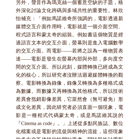
另外，聲音作為瑪克絲一個蓄意空缺的子題，格
外深化討論文化跨碼與多域共性的重要性。林欣
怡補充：「例如馬諾維奇所強調的，電影透過新
媒體交互介面作用時，電影就是一個介面空間、
程式語言和蒙太奇的組裝。例如書這個物質是經
過語言文本的交互介面，螢幕則是進入電腦數學
的交互介面。而電影——
若將之設為一種物質表
達——
電影是發生在螢幕內部與外部，多向度空
間的交互介面。所以此刻，媒體轉換已經成為文
化的核心，所以研究者沒辦法迴避媒體轉換的觀
察。電影轉換為錄像，錄像又轉換為多種格式成
為數據。而數據又再轉換為其他格式，所以技術
差異會抵銷影像差異，它當然會（無可避免）形
成文化差異，因此研究者必須直面一個現象，電
影是一種程式代碼蒙太奇，或是馬諾維其說的
『Cinema as code
』。」上述從多點民族誌、數位
化檔案或是電影的流徙與精神的流徙，這些現象