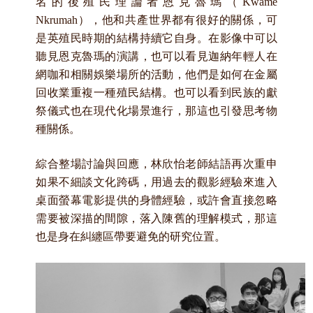
名的後殖民理論者恩克魯瑪（Kwame
Nkrumah
），他和共產世界都有很好的關係，可
是英殖民時期的結構持續它自身。在影像中可以
聽見恩克魯瑪的演講，也可以看見迦納年輕人在
網咖和相關娛樂場所的活動，他們是如何在金屬
回收業重複一種殖民結構。也可以看到民族的獻
祭儀式也在現代化場景進行，那這也引發思考物
種關係。
綜合整場討論與回應，林欣怡老師結語再次重申
如果不細談文化跨碼，用過去的觀影經驗來進入
桌面螢幕電影提供的身體經驗，或許會直接忽略
需要被深描的間隙，落入陳舊的理解模式，那這
也是身在糾纏區帶要避免的研究位置。