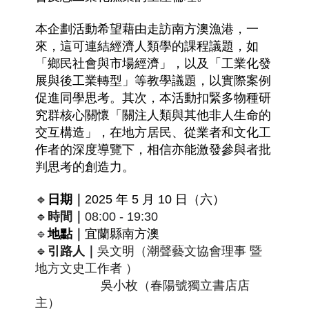
本企劃活動希望藉由走訪南方澳漁港，一
來，這可連結經濟人類學的課程議題，如
「鄉民社會與市場經濟」，以及「工業化發
展與後工業轉型」等教學議題，以實際案例
促進同學思考。其次，本活動扣緊多物種研
究群核心關懷「關注人類與其他非人生命的
交互構造」，在地方居民、從業者和文化工
作者的深度導覽下，相信亦能激發參與者批
判思考的創造力。
🔹
日期
｜
2025 年 5 月 10 日（六）
🔹
時間
｜
08
:00 - 19:30
🔹
地點
｜
宜蘭縣南方澳
🔹
引路人
｜
吳文明（潮聲藝文協會理事 暨
地方文史工作者 ）
                   吳小枚（春陽號獨立書店店
主）