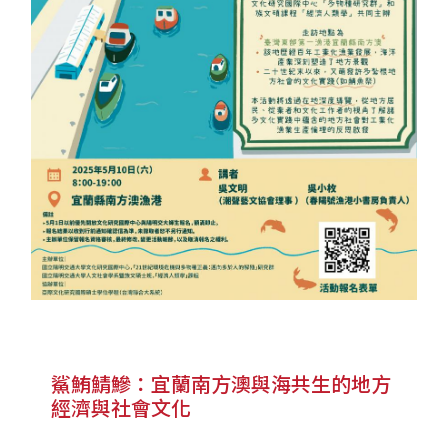
鯊鮪鯖鰺：宜蘭南方澳與海共生的地方
經濟與社會文化