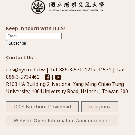
Keep in touch with ICCS!
Subscribe
Contact Us
iccs@nycu.edu.tw
| Tel: 886-3-5712121＃31531 | Fax:
886-3-5734462 |
|
R103 HA Building 2, National Yang Ming Chiao Tung
University, 1001University Road, Hsinchu, Taiwan 300
ICCS Brochure Download
ncu-pims
Website Open Information Announcement