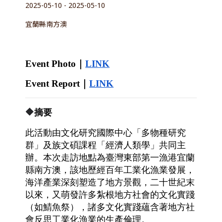
2025-05-10 - 2025-05-10
宜蘭縣南方澳
Event Photo｜
LINK
Event Report｜
LINK
🔶
摘要
此活動由文化研究國際中心「多物種研究
群」及族文碩課程「經濟人類學」共同主
辦。本次走訪地點為臺灣東部第一漁港宜蘭
縣南方澳，該地歷經百年工業化漁業發展，
海洋產業深刻塑造了地方景觀，二十世紀末
以來，又萌發許多紮根地方社會的文化實踐
（如鯖魚祭），諸多文化實踐蘊含著地方社
會反思工業化漁業的生產倫理。  