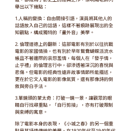
舉出以下幾點：
1.人稱的變換：自由間接引語，演員將其他人的
話語放入自己的話語，這樣不著痕跡展現出的全
知觀點，構成獨特的「畫外音」美學。
2. 倫理道德上的翻新：這部電影有別於以往抗戰
電影的家國情操，也有別於早年鴛鴦蝴蝶派流水
帳且不著邊際的哀怨濫情，每個人在「發乎情，
止乎禮」的倫理言行中，卻滲透著深沉的喜悅與
悲傷。但電影的經典性遠非故事情節所能描述，
更在於它文人電影的影像氣質，還有那像詩的倒
敘與旁白手法。
3.單鏡頭的蒙太奇：打破一鏡一景，讓觀眾的眼
睛自行找尋重點，「自行剪接」，亦有打破限制
與束縛的寓意。
除了電影本身的表現，《小城之春》的另一個重
點是其抒情傳統的美學，在1920年代至1940年代