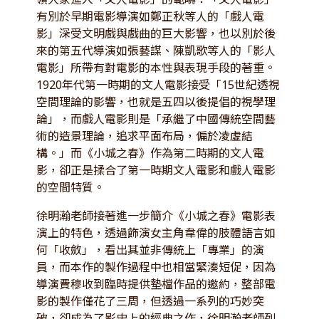
有別於早期電影導演如鄭正秋等人的「戲人電
影」深受文明戲與戲曲的巨大影響，也以別於後
來的第五代導演如張藝謀、陳凱歌等人的「影人
電影」所帶有對電影的本性與表現手段的著重。
1920年代第一時期的文人電影接受「15世紀透視
空間理論的影響，也就是五四以後提倡的視學理
論」，而戲人電影則是「承繼了中國傳統空間藝
術的造景理論，追求平面布局，偏於凌虛結
構。」而《小城之春》作為第二時期的文人電
影，卻正是揉合了第一時期文人電影和戲人電影
的空間特質。
徐明瀚老師接著進一步簡介《小城之春》電影表
演上的特色，透過飾演女主角韋偉的肢體語言如
何「收斂」，看出其並非傳統上「專業」的演
員，而本作的製作過程中也相當緊湊短促，因為
導演費穆收到臨時提供墊檔作品的邀約，整部電
影的製作僅花了三周，但透過一系列的巧妙突
破，卻成為了影史上的經典之作，徐明瀚老師列