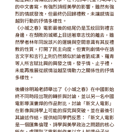
的中文書寫，有強烈詩經美學的影響，雖然有強
烈的情感發洩，但最終仍回歸禮教，未讓感情溢
越到行動的抒情多樣性。
《小城之春》電影最後的結尾仍是玉紋回到禮言
身邊，在頹敗的城鄉上目送著章志忱的離去，雖
然學者林年同說該片的運鏡與空間意識有其反禮
教的性質，打開了民主向度，但實則劇情中在語
言文字和言行上則仍然類似於論者劉成漢、羅青
等人所言賦比興的興發之情，發乎情、止乎禮，
未能再推展從感情溢越至情動力之關係性的抒情
多樣性。
後續徐明瀚老師舉出了《小城之春》在中國影始
終不同時段出現的轉折與討論，並以另一名中國
電影導演婁燁的作品對比，討論「新文人電影」
在影像與詩學上可能的探究與突破。並在最後引
其論述作結，提供給同學們反思：「新文人電影
是一個匯集倫理、詩學與美學政治之問題的核心
所在，處理到了電影創作者以文人知識分子出