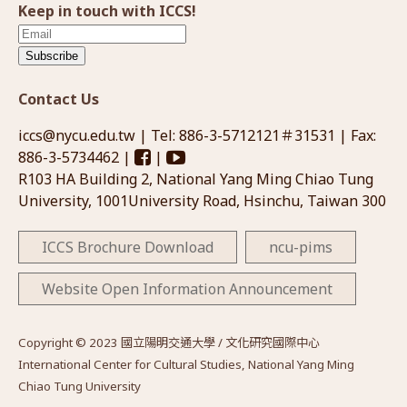
Keep in touch with ICCS!
Subscribe
Contact Us
iccs@nycu.edu.tw
| Tel: 886-3-5712121＃31531 | Fax:
886-3-5734462 |
|
R103 HA Building 2, National Yang Ming Chiao Tung
University, 1001University Road, Hsinchu, Taiwan 300
ICCS Brochure Download
ncu-pims
Website Open Information Announcement
Copyright © 2023 國立陽明交通大學 / 文化研究國際中心
International Center for Cultural Studies, National Yang Ming
Chiao Tung University