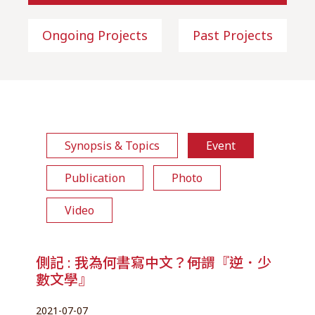
Ongoing Projects
Past Projects
Synopsis & Topics
Event
Publication
Photo
Video
側記 : 我為何書寫中文？――何謂『逆．少
數文學』
2021-07-07