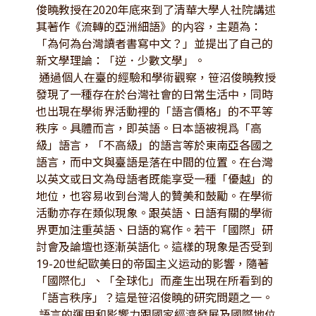
俊曉教授在2020年底來到了清華大學人社院講述
其著作《流轉的亞洲細語》的内容，主題為：
「為何為台灣讀者書寫中文？」並提出了自己的
新文學理論：「逆．少數文學」。
通過個人在臺的經驗和學術觀察，笹沼俊曉教授
發現了一種存在於台灣社會的日常生活中，同時
也出現在學術界活動裡的「語言價格」的不平等
秩序。具體而言，即英語。日本語被視爲「高
級」語言，「不高級」的語言等於東南亞各國之
語言，而中文與臺語是落在中間的位置。在台灣
以英文或日文為母語者既能享受一種「優越」的
地位，也容易收到台灣人的贊美和鼓勵。在學術
活動亦存在類似現象。跟英語、日語有關的學術
界更加注重英語、日語的寫作。若干「國際」研
討會及論壇也逐漸英語化。這樣的現象是否受到
19-20世紀歐美日的帝国主义运动的影響，隨著
「國際化」、「全球化」而產生出現在所看到的
「語言秩序」？這是笹沼俊曉的研究問題之一。
語言的運用和影響力跟國家經濟發展及國際地位