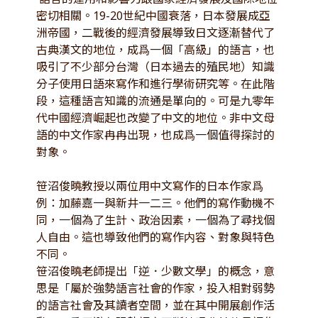
密切相關。19-20世紀中國衰落，日本發展成亞
洲帝國，二戰後的經濟發展導致日文逐漸替代了
古典漢文的地位，成爲一個「高級」的語言，也
吸引了不少部分台灣（日本過去的殖民地）知識
分子使用日語來寫作和進行學術研究等。在此階
段，這種語言知識的流通是單向的。可是九零年
代中國經濟崛起也改變了中文的地位。非中文母
語的中文作家冉冉出現，也成爲一個值得探討的
對象。
笹沼俊曉教授以兩位用中文寫作的日本作家爲
例：加藤嘉一與新井一二三。他們的寫作動機不
同，一個為了生計、政治因素，一個為了尋找個
人自由。這也導致他們的寫作内容、對象與特色
不同。
笹沼俊曉老師提出「逆．少數文學」的概念，意
思是「屬於強勢語言社會的作家，投入相對弱勢
的語言社會及其讀者空間，並在其中開展創作活