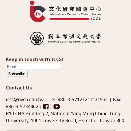
Keep in touch with ICCS!
Subscribe
Contact Us
iccs@nycu.edu.tw
| Tel: 886-3-5712121＃31531 | Fax:
886-3-5734462 |
|
R103 HA Building 2, National Yang Ming Chiao Tung
University, 1001University Road, Hsinchu, Taiwan 300