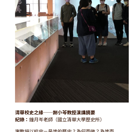
清華校史之緣──謝小芩教授演講摘要
紀錄：
鐘月岑老師（國立清華大學歷史所）
謝教授以校史－是誰的歷史？為何而做？為誰而