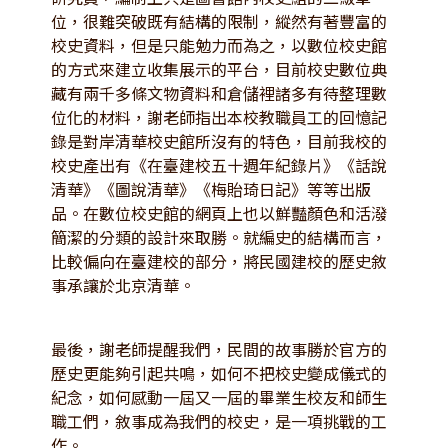
位，很難突破既有結構的限制，縱然有著豐富的
校史資料，但是只能勉力而為之，以數位校史館
的方式來建立收集展示的平台，目前校史數位典
藏有兩千多條文物資料和倉儲裡諸多有待整理數
位化的材料，謝老師指出本校教職員工的回憶記
錄是對岸清華校史館所沒有的特色，目前我校的
校史產出有《在臺建校五十週年紀錄片》《話說
清華》《圖說清華》《梅貽琦日記》等等出版
品。在數位校史館的網頁上也以鮮豔顏色和活潑
簡潔的分類的設計來取勝。就編史的結構而言，
比較偏向在臺建校的部分，將民國建校的歷史敘
事承讓於北京清華。
最後，謝老師提醒我們，民間的故事勝於官方的
歷史更能夠引起共鳴，如何不把校史變成儀式的
紀念，如何感動一屆又一屆的畢業生校友和師生
職工們，敘事成為我們的校史，是一項挑戰的工
作。