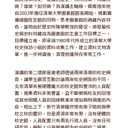
做？誰做？如何做？為演講主軸線，娓娓道來她
自2003年擔任清華大學圖書館館長開始，規劃籌
備總圖旺宏館的同時，思考圖書館的典藏內容特
色，當時由於歷史所陳華教授的督促，將發展校
史與史料特藏成為圖書館的主要工作目標之一。
目標確立後，即承接1980年代所成立的清華大學
校史採訪小組的資料收集工作，建立資料文物清
單，進一步辨識後，清理修護保存等等工作。
演講的第二環節是謝老師透過兩岸清華的校史網
頁，讓學生觀眾互動討論兩岸校史網頁的不同，
北京清華有著硬體龐大的校史館和豐沛的人員配
置，搜集資料非常豐富，且不斷徵稿校友的回憶
或其他相關人員的因緣軼事來增加與時俱進的內
容。相比之下，新竹清華雖然懷有庚子賠款與學
校立校的璽印，但是資源非常有限，沒有硬體的
校史館，人員配置只有兩名行政人員，沒有任何
研究員，編制上只是圖書館內校史組的二級單