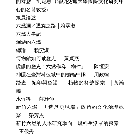
的樣態 │劉紀蕙（陽明交通大學國際文化研究中
心的名譽教授）
策展論述
六燃洄／迴旋之路 │賴雯淑
六燃大事記
洄游的六燃
總論　│賴雯淑
博物館如何做歷史　│黃貞燕
說誰的歷史：六燃作為「物件」　│陳恆安
神隱在臺灣科技城中的蝙蝠中隊　│周政翰
踏查，拓印與沓語——植物的符號探索　│黃瀚
嶢
水竹科　│莊雅仲
新竹六燃「再造歷史現場」政策的文化治理觀
察　│榮芳杰
新竹六燃的人本研究取向：燃料生活者的探索　
│王俊秀