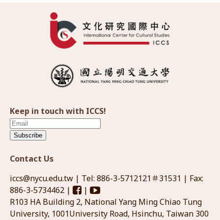
Keep in touch with ICCS!
Subscribe
Contact Us
iccs@nycu.edu.tw
| Tel: 886-3-5712121＃31531 | Fax:
886-3-5734462 |
|
R103 HA Building 2, National Yang Ming Chiao Tung
University, 1001University Road, Hsinchu, Taiwan 300