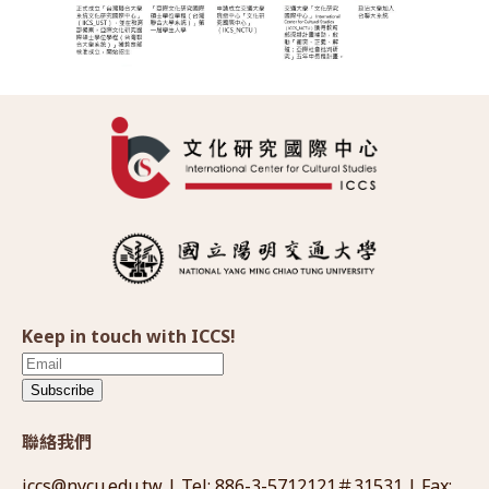
Keep in touch with ICCS!
Subscribe
聯絡我們
iccs@nycu.edu.tw
| Tel: 886-3-5712121＃31531 | Fax: