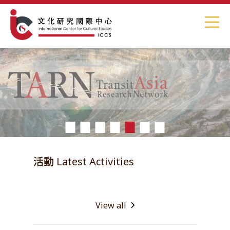
1
2
3
4
5
6
7
活動 Latest Activities
View all