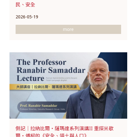
民、安全
2026-05-19
more
側記｜拉納比爾・薩瑪達系列演講II 重探米歇
爾・傅柯的《安全、領土與人口》