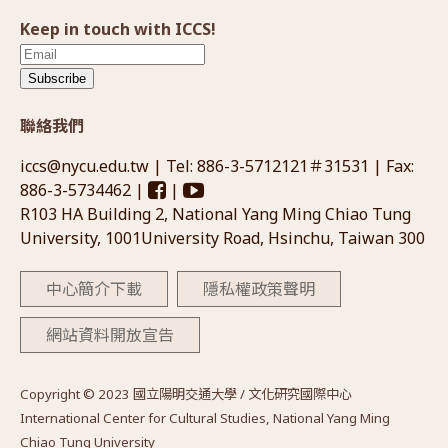
Keep in touch with ICCS!
Subscribe
聯絡我們
iccs@nycu.edu.tw
| Tel: 886-3-5712121＃31531 | Fax:
886-3-5734462 |
|
R103 HA Building 2, National Yang Ming Chiao Tung
University, 1001University Road, Hsinchu, Taiwan 300
中心簡介下載
隱私權政策聲明
網站資料開放宣告
Copyright © 2023 國立陽明交通大學 / 文化研究國際中心
International Center for Cultural Studies, National Yang Ming
Chiao Tung University