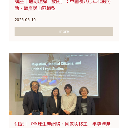
講座 | 邁向理解「放開」：中國長八〇年代的勞
動、礦產與山區轉型
2026-06-10
more
側記｜『全球生產網絡、國家與移工：半導體產