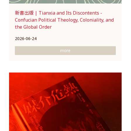
新書出版 | Tianxia and Its Discontents -
Confucian Political Theology, Coloniality, and
the Global Order
2026-06-24
more