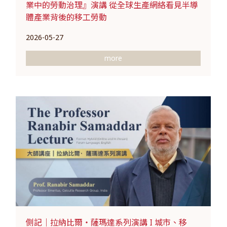
業中的勞動治理』演講 從全球生產網絡看見半導
體產業背後的移工勞動
2026-05-27
more
側記｜拉納比爾・薩瑪達系列演講 I 城市、移