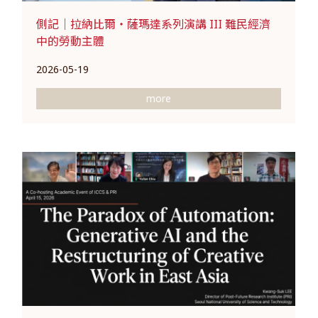
側記｜拉納比爾・薩瑪達系列演講 III 難民經濟
中的勞動主體
2026-05-19
more