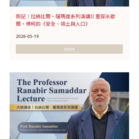
側記｜拉納比爾・薩瑪達系列演講II 重探米歇
爾・傅柯的《安全、領土與人口》
2026-05-19
more