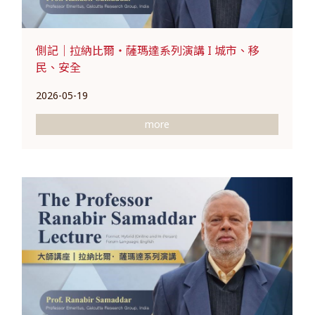
側記｜拉納比爾・薩瑪達系列演講 I 城市、移
民、安全
2026-05-19
more