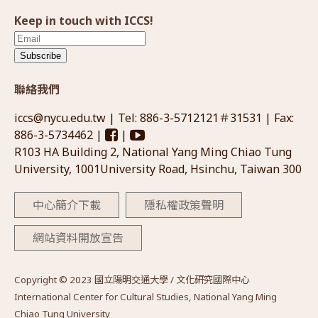
Keep in touch with ICCS!
Subscribe
聯絡我們
iccs@nycu.edu.tw
| Tel: 886-3-5712121＃31531 | Fax:
886-3-5734462 |
|
R103 HA Building 2, National Yang Ming Chiao Tung
University, 1001University Road, Hsinchu, Taiwan 300
中心簡介下載
隱私權政策聲明
網站資料開放宣告
Copyright © 2023 國立陽明交通大學 / 文化研究國際中心
International Center for Cultural Studies, National Yang Ming
Chiao Tung University