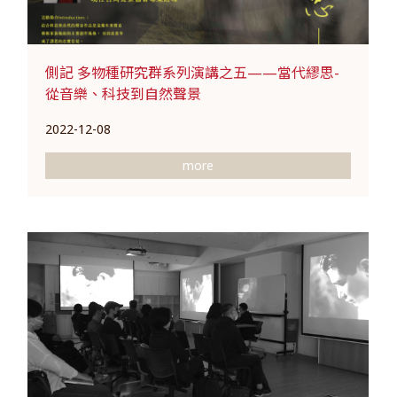
側記 多物種研究群系列演講之五——當代繆思-
從音樂、科技到自然聲景
2022-12-08
more