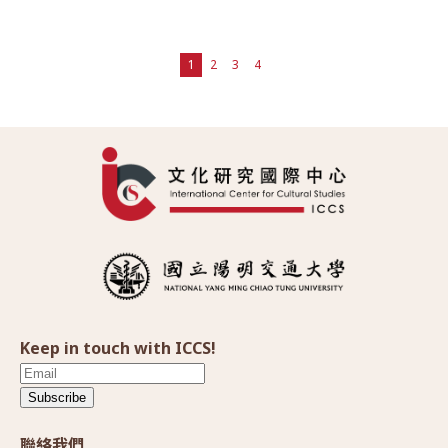
1
2
3
4
Keep in touch with ICCS!
Subscribe
聯絡我們