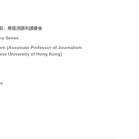
裂」專題演講和讀書會
y Series
n (Associate Professor of Journalism
se University of Hong Kong)
de