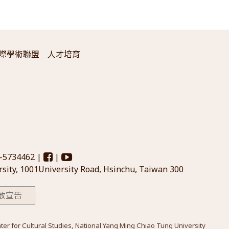
際學術聯盟
人才培育
3-5734462 |
|
sity, 1001University Road, Hsinchu, Taiwan 300
放宣告
Cultural Studies, National Yang Ming Chiao Tung University