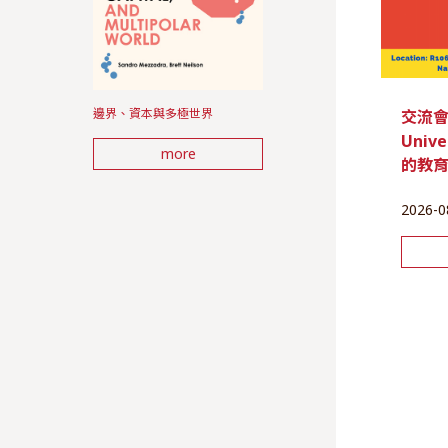
邊界、資本與多極世界
交流會 |
Unive
more
的教
2026-0