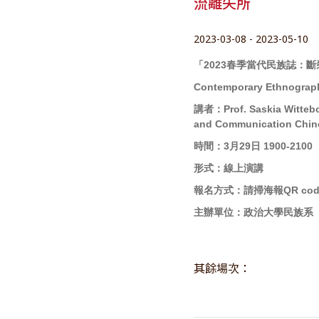
流離失所
2023-03-08 - 2023-05-10
「
2023
春季當代民族誌：斷
Contemporary Ethnograph
講者：Prof. Saskia Wittebor
and Communication Chine
時間：
3
月
29
日
1900-2100
形式：線上演講
報名方式：請掃海報
QR co
主辦單位：政治大學民族系
其餘場次：