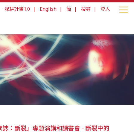
|
深耕計畫1.0
|
English
|
簡
|
搜尋
|
登入
族誌：斷裂」專題演講和讀書會 - 斷裂中的