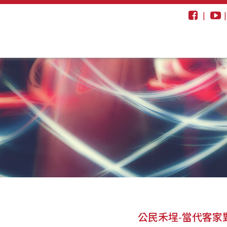
|
公民禾埕-當代客家