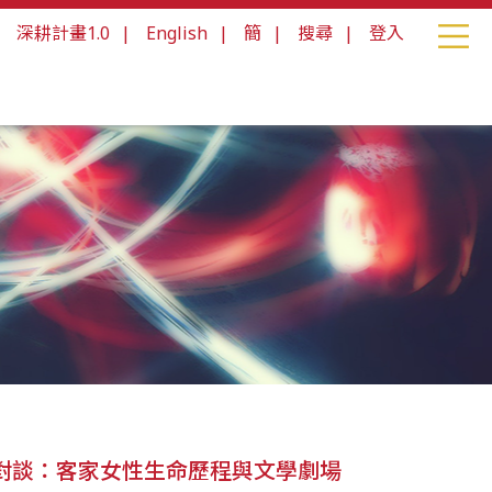
|
深耕計畫1.0
|
English
|
簡
|
搜尋
|
登入
對談：客家女性生命歷程與文學劇場