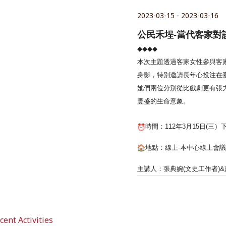
2023-03-15 - 2023-03-16
公民禾埕-當代客家對
◆◆◆◆
本次主題透過客家女性參與客
身影，
特別邀請長年心投注在
她們兩位分別從比戲劇更有張
豐盛的生命意象。
時間：112年3月15日(三）
地點：線上-本中心線上會議
主講人：張典婉(文史工作者)&
nt Activities