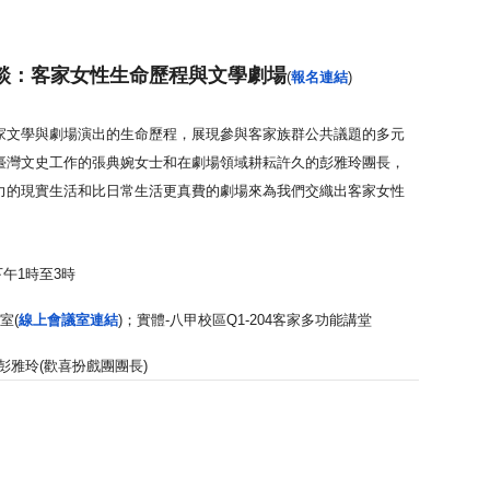
談：客家女性生命歷程與文學劇場
(
報名連結
)
家文學與劇場演出的生命歷程，
展現參與客家族群公共議題的多元
臺灣文史工作的張典婉女士和在劇場領域耕耘
許久的彭雅玲團長，
力的現實生活和比日常生活更真費的劇
場來為我們交織出客家女性
下午1時至3時
室(
線上會議室連結
)；實體-
八甲校區Q1-204客家多功能講堂
彭雅玲(歡喜扮戲團團長)