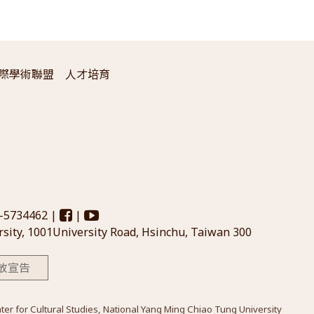
際學術聯盟
人才培育
3-5734462 |
|
sity, 1001University Road, Hsinchu, Taiwan 300
放宣告
Cultural Studies, National Yang Ming Chiao Tung University