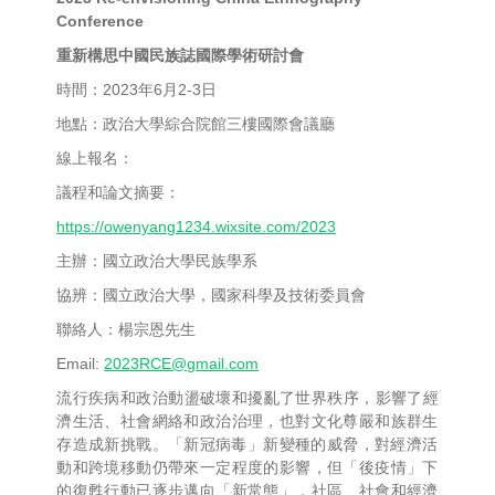
Conference
重新構思中國民族誌國際學術研討會
時間：2023年6月2-3日
地點：政治大學綜合院館三樓國際會議廳
線上報名：
議程和論文摘要：
https://owenyang1234.wixsite.
com/2023
主辦：國立政治大學民族學系
協辨：國立政治大學，國家科學及技術委員會
聯絡人：楊宗恩先生
Email:
2023RCE@gmail.com
流行疾病和政治動盪破壞和擾亂了世界秩序，影響了經
濟生活、
社會網絡和政治治理，也對文化尊嚴和族群生
存造成新挑戰。「
新冠病毒」新變種的威脅，
對經濟活
動和跨境移動仍帶來一定程度的影響，但「後疫情」
下
的復甦行動已逐步邁向「新常態」，社區、
社會和經濟