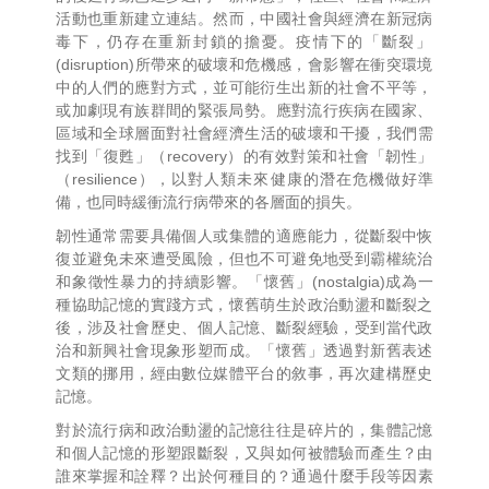
活動也重新建立連結。然而，
中國社會與經濟在新冠病
毒下，仍存在重新封鎖的擔憂。疫情下的「
斷裂」
(disruption)所帶來的破壞和危機感，
會影響在衝突環境
中的人們的應對方式，
並可能衍生出新的社會不平等，
或加劇現有族群間的緊張局勢。
應對流行疾病在國家、
區域和全球層面對社會經濟生活的破壞和干擾，我們需
找到「復甦」
（recovery）的有效對策和社會「韌性」
（
resilience），以對人類未來健康的潛在危機做好準
備，
也同時緩衝流行病帶來的各層面的損失。
韌性通常需要具備個人或集體的適應能力，
從斷裂中恢
復並避免未來遭受風險，
但也不可避免地受到霸權統治
和象徵性暴力的持續影響。「懷舊」(
nostalgia)成為一
種協助記憶的實踐方式，
懷舊萌生於政治動盪和斷裂之
後，涉及社會歷史、個人記憶、
斷裂經驗，受到當代政
治和新興社會現象形塑而成。「懷舊」
透過對新舊表述
文類的挪用，經由數位媒體平台的敘事，
再次建構歷史
記憶。
對於流行病和政治動盪的記憶往往是碎片的，
集體記憶
和個人記憶的形塑跟斷裂，又與如何被體驗而產生？
由
誰來掌握和詮釋？出於何種目的？通過什麼手段等因素