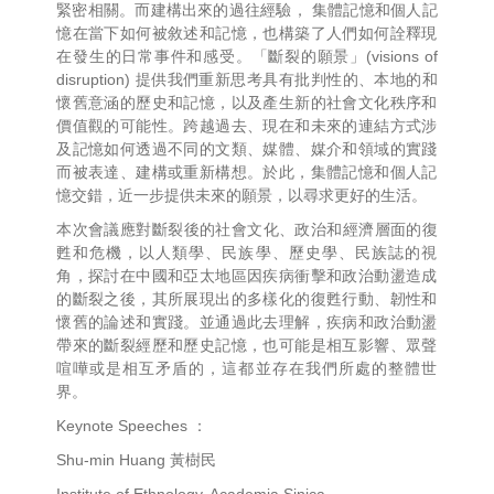
緊密相關。
而建構出來的過往經驗， 集體記憶和個人記
憶在當下如何被敘述和記憶，
也構築了人們如何詮釋現
在發生的日常事件和感受。「斷裂的願景」
(visions of
disruption) 提供我們重新思考具有批判性的、本地的和
懷舊意涵的歷史和記憶，
以及產生新的社會文化秩序和
價值觀的可能性。跨越過去、
現在和未來的連結方式涉
及記憶如何透過不同的文類、媒體、
媒介和領域的實踐
而被表達、建構或重新構想。於此，
集體記憶和個人記
憶交錯，近一步提供未來的願景，
以尋求更好的生活。
本次會議應對斷裂後的社會文化、政治和經濟層面的復
甦和危機，
以人類學、民族學、歷史學、民族誌的視
角，
探討在中國和亞太地區因疾病衝擊和政治動盪造成
的斷裂之後，
其所展現出的多樣化的復甦行動、韌性和
懷舊的論述和實踐。
並通過此去理解，疾病和政治動盪
帶來的斷裂經歷和歷史記憶，
也可能是相互影響、眾聲
喧嘩或是相互矛盾的，
這都並存在我們所處的整體世
界。
Keynote Speeches ：
Shu-min Huang 黃樹民