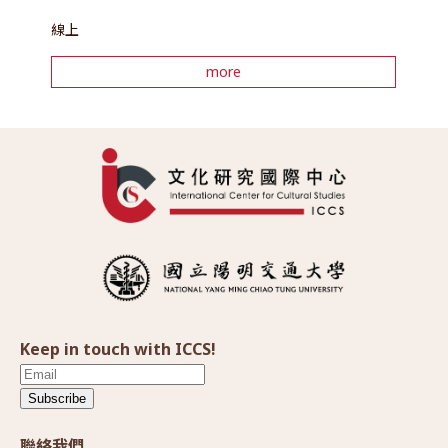
線上
more
Keep in touch with ICCS!
Subscribe
聯絡我們