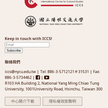
Keep in touch with ICCS!
Subscribe
聯絡我們
iccs@nycu.edu.tw
| Tel: 886-3-5712121＃31531 | Fax:
886-3-5734462 |
|
R103 HA Building 2, National Yang Ming Chiao Tung
University, 1001University Road, Hsinchu, Taiwan 300
中心簡介下載
隱私權政策聲明