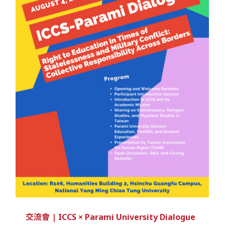
交流會 | ICCS × Parami University Dialogue