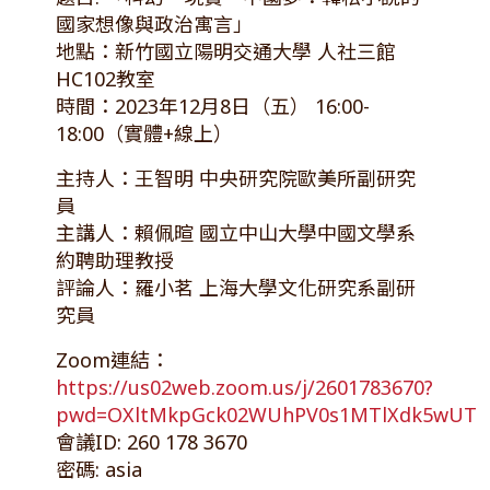
國家想像與政治寓言」
地點：新竹國立陽明交通大學 人社三館
HC102教室
時間：2023年12月8日（五） 16:00-
18:00（實體+線上）
主持人：王智明 中央研究院歐美所副研究
員
主講人：賴佩暄 國立中山大學中國文學系
約聘助理教授
評論人：羅小茗 上海大學文化研究系副研
究員
Zoom連結：
https://us02web.zoom.us/j/2601783670?
pwd=OXltMkpGck02WUhPV0s1MTlXdk5wUT0
會議ID: 260 178 3670
密碼: asia