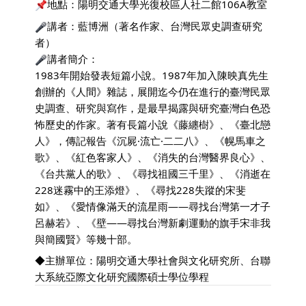
地點：陽明交通大學光復校區人社二館106A教室
講者：藍博洲（著名作家、台灣民眾史調查研究
者）
講者簡介：
1983年開始發表短篇小說。1987年加入陳映真先生
創辦的《
人間》雜誌，展開迄今仍在進行的臺灣民眾
史調查、研究與寫作，
是最早揭露與研究臺灣白色恐
怖歷史的作家。著有長篇小說《
藤纏樹》、《臺北戀
人》，傳記報告《沉屍·流亡·二二八》、《
幌馬車之
歌》、《紅色客家人》、《消失的台灣醫界良心》、
《
台共黨人的歌》、《尋找祖國三千里》、《
消逝在
228迷霧中的王添燈》、《尋找228失蹤的宋斐
如》、《
愛情像滿天的流星雨——尋找台灣第一才子
呂赫若》、《壁——
尋找台灣新劇運動的旗手宋非我
與簡國賢》等幾十部。
◆主辦單位：陽明交通大學社會與文化研究所、
台聯
大系統亞際文化研究國際碩士學位學程