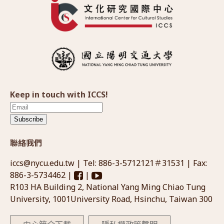
Keep in touch with ICCS!
Subscribe
聯絡我們
iccs@nycu.edu.tw
| Tel: 886-3-5712121＃31531 | Fax:
886-3-5734462 |
|
R103 HA Building 2, National Yang Ming Chiao Tung
University, 1001University Road, Hsinchu, Taiwan 300