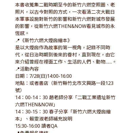
本書收蒐集二戰時期至今的新竹六燃空照圖、老
照片，以古今對照的方式，一次看清二次大戰日
本軍事設施對新竹的影響和新竹六燃對城市發展
的影響，從新竹六燃THEN&NOW看見城市的永
恆感。
📍《新竹六燃大煙囪繪本》
是以大煙囪作為故事的第一視角，記錄不同時
代，從日治時期到後來的眷村，直到現在，由它
來介紹曾經在裡面工作、生活的人們、動物……。
📍活動內容
日期：7/28(日)14:00-16:00
地點：或者書店（新竹縣竹北市文興路一段123
號）
14：00-14：30 趙老師分享「二戰工業遺址新竹
六燃THEN&NOW」
14：30-15：30 春子分享「新竹六燃大煙囪繪
本」、賴雯淑老師補充說明
15:30-16:00 讀者QA
📍免費報名連結