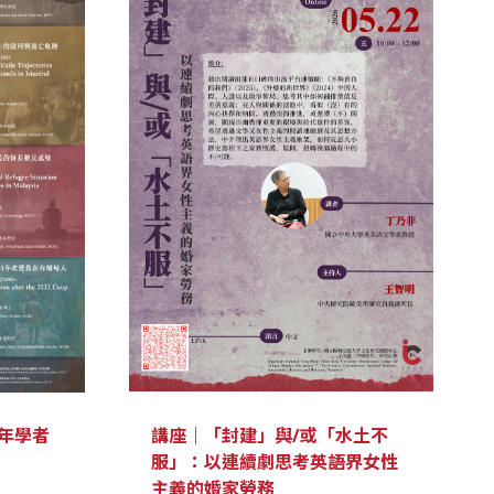
講座｜「封建」與/或「水土不
年學者
服」：以連續劇思考英語界女性
主義的婚家勞務