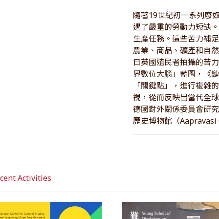
隨著19世紀初一系列廢
遇了嚴重的勞動力短缺
生產任務。這些苦力補
農業、商品、礦產和自
日英國殖民者拍攝的苦
界數位大腦」藍圖，《
「關鍵點」，進行複雜
視，從而反映出當代全
德國對外關係委員會研究
歷史博物館（Aapravasi
nt Activities