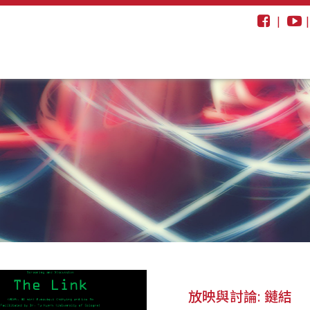
|
放映與討論: 鏈結