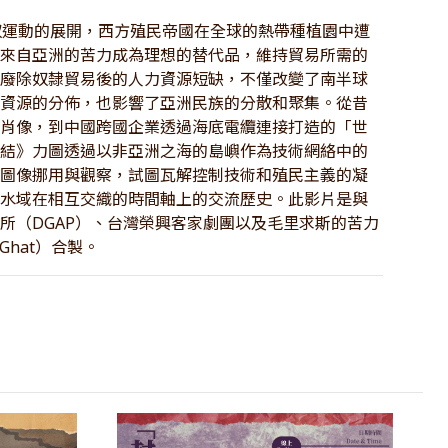
奴運動的展開，西方殖民帝國在全球的熱帶種植園中遭
。來自亞洲的苦力成為理想的替代品，維持貿易所需的
足廢除奴隸貿易後的人力資源短缺，不僅改變了南半球
然資源的分佈，也影響了亞洲民族的分散和聚集。從昔
力肖像，到中國跨國企業透過海底電纜連接打造的「世
鏈結》力圖透過以非亞洲之海的島嶼作為技術網絡中的
的圖像挪用與觀察，試圖瓦解控制技術和殖民主義的凝
球水域在相互交織的時間軸上的交流歷史。此影片是與
所（DGAP）、台灣榮興客家劇團以及毛里求斯的苦力
 Ghat）合製。