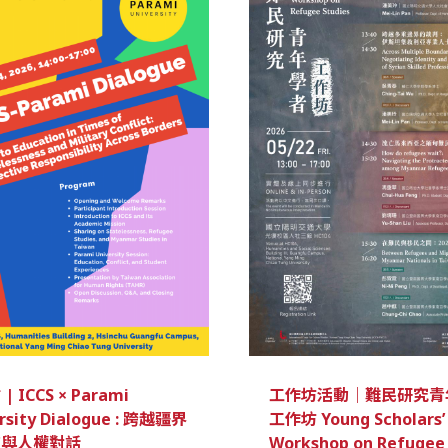
 ICCS × Parami
工作坊活動｜難民研究青
rsity Dialogue : 跨越疆界
工作坊 Young Scholars’
育與人權對話
Workshop on Refugee