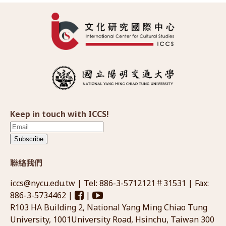
Keep in touch with ICCS!
Subscribe
聯絡我們
iccs@nycu.edu.tw
| Tel: 886-3-5712121＃31531 | Fax:
886-3-5734462 |
|
R103 HA Building 2, National Yang Ming Chiao Tung
University, 1001University Road, Hsinchu, Taiwan 300