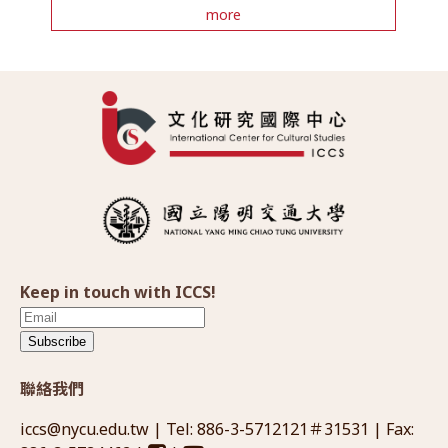
more
Keep in touch with ICCS!
Subscribe
聯絡我們
iccs@nycu.edu.tw
| Tel: 886-3-5712121＃31531 | Fax: