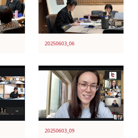
20250603_06
20250603_09