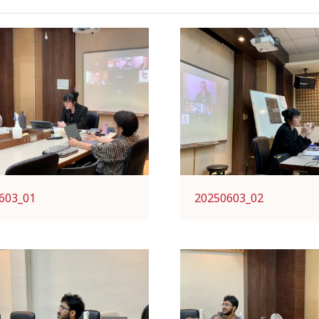
603_01
20250603_02