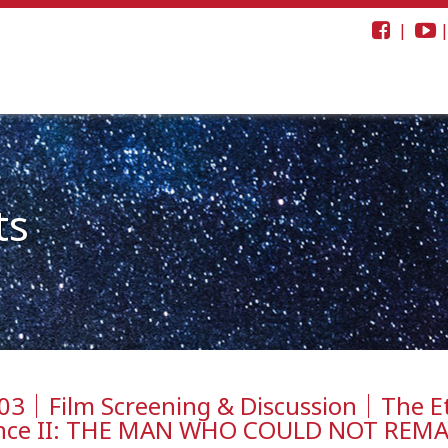
|
ts
3｜Film Screening & Discussion｜The Eth
ance II: THE MAN WHO COULD NOT REM