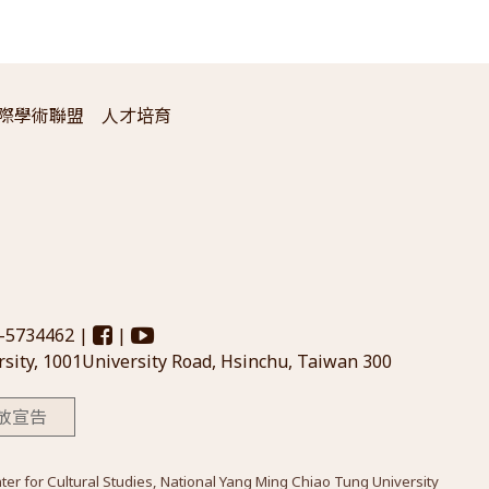
際學術聯盟
人才培育
3-5734462 |
|
sity, 1001University Road, Hsinchu, Taiwan 300
放宣告
Cultural Studies, National Yang Ming Chiao Tung University