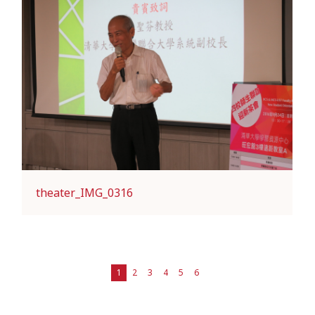
theater_IMG_0316
1
2
3
4
5
6