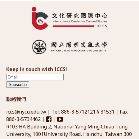
Keep in touch with ICCS!
Subscribe
聯絡我們
iccs@nycu.edu.tw
| Tel: 886-3-5712121＃31531 | Fax:
886-3-5734462 |
|
R103 HA Building 2, National Yang Ming Chiao Tung
University, 1001University Road, Hsinchu, Taiwan 300