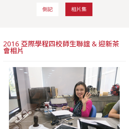
側記
相片集
2016 亞際學程四校師生聯誼 & 迎新茶
會相片