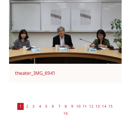
theater_IMG_6941
1
2
3
4
5
6
7
8
9
10
11
12
13
14
15
16