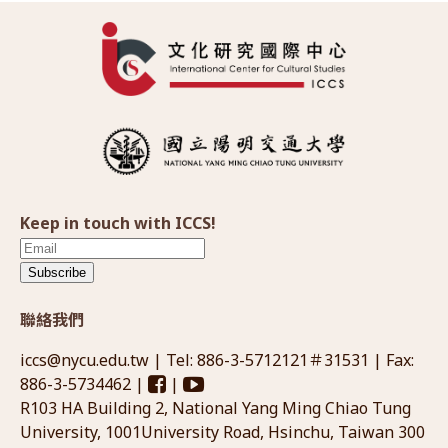
Keep in touch with ICCS!
Subscribe
聯絡我們
iccs@nycu.edu.tw
| Tel: 886-3-5712121＃31531 | Fax:
886-3-5734462 |
|
R103 HA Building 2, National Yang Ming Chiao Tung
University, 1001University Road, Hsinchu, Taiwan 300