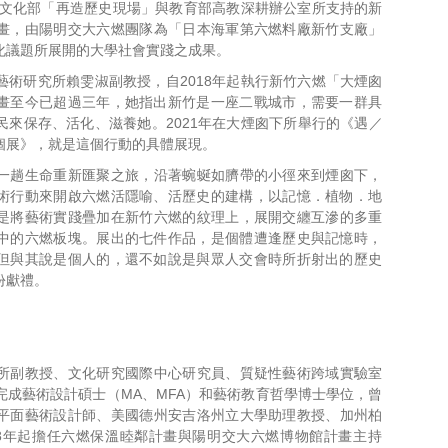
行文化部「再造歷史現場」
與教育部高教深耕辦公室所支持的新
畫，
由陽明交大六燃團隊為「日本海軍第六燃料廠新竹支廠」
化議題所展開的大學社會實踐之成果。
術研究所賴雯淑副教授，
自2018年起執行新竹六燃「大煙囪
畫至今已超過三年，她指出新竹是一座二戰城市，
需要一群具
民來保存、活化、滋養她。
2021年在大煙囪下所舉行的《遇／
個展》，就是這個行動的具體展現。
趟生命重新匯聚之旅，
沿著蜿蜒如臍帶的小徑來到煙囪下，
術行動來開啟六燃活隱喻、活歷史的建構，以記憶．
植物．地
是將藝術實踐疊加在新竹六燃的紋理上，展開交纏互滲的多重
中的六燃板塊。展出的七件作品，
是個體遭逢歷史與記憶時，
但與其說是個人的，
還不如說是與眾人交會時所折射出的歷史
份獻禮。
所副教授、文化研究國際中心研究員、
質疑性藝術跨域實驗室
完成藝術設計碩士（MA、MFA）
和藝術教育哲學博士學位，
曾
平面藝術設計師、
美國德州安吉洛州立大學助理教授、加州柏
18年起擔任六燃保溫睦鄰計畫與陽明交大六燃博物館計畫主
持