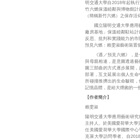
明交通大學自2018年起執
竹六燃保溫睦鄰與博物館計
（
簡稱新竹六燃）之保存活
國立陽明交通大學應用藝
廠房基地」
保溫睦鄰駐站計
反思、批判和實踐能力的市
預見六燃：
賴雯淑藝術裝置
《遇／預見六燃》，是一
與母親相連，
是意圖透過藝
圖三部曲的方式逐步展開，
部署，
互文延展出個人生命
所碰撞推擠出的生命皺褶，
記憶晶體，
是給大煙囪的一
【作者簡介】
賴雯淑
陽明交通大學應用藝術研究
主持人。
於美國愛荷華大學
任美國愛荷華大學國際中心
克萊大學訪問學者。
自20