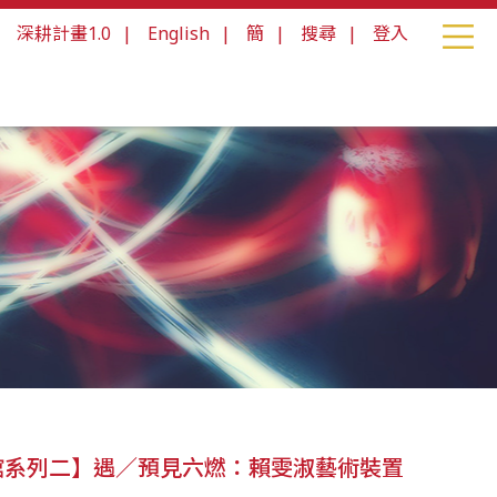
|
深耕計畫1.0
|
English
|
簡
|
搜尋
|
登入
館系列二】遇／預見六燃：賴雯淑藝術裝置