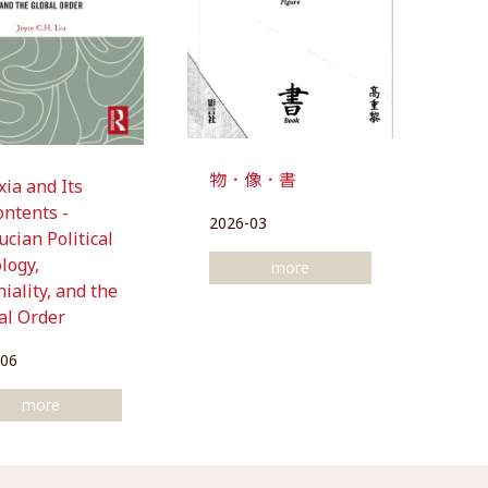
物．像．書
xia and Its
ontents -
2026-03
ucian Political
logy,
more
iality, and the
al Order
-06
more