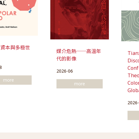
、資本與多極世
媒介危熱──高溫年
Tian
代的影像
Disc
8
Conf
2026-06
Theo
more
Colon
more
Glob
2026