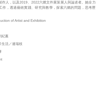
作人，以及2019、
2022六燃文件展策展人與論述者。
她全力
工作，透過藝術實踐、
研究與教學，探索六燃的問題，思考歷
 of Artist and Exhibition
劉紀蕙
常生活／連瑞枝
樺
nt
〉