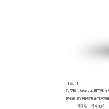
【書介】
以記憶．植物．地圖三部曲
將藝術實踐疊加在新竹六燃
「活隱喻．活博物館」（Livin