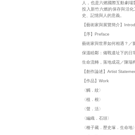
人，也是六燃國際互動劇場製
投入新竹六燃的保存與活化
史、記憶與人的意義。
【藝術家與展覽簡介】Introduction
【序】Preface
藝術家與世界如何相遇？／
保溫睦鄰：備戰遺址下的日
生命流轉，落地成花／陳瑞
【創作論述】Artist Stateme
【作品】Work
〈觸．紋〉
〈植．根〉
〈聲．活〉
〈編織．石頭〉
〈種子藏．歷史塚．生命地