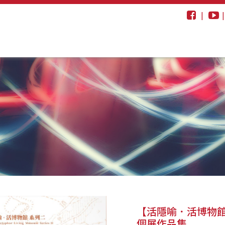
|
【活隱喻．活博物
個展作品集