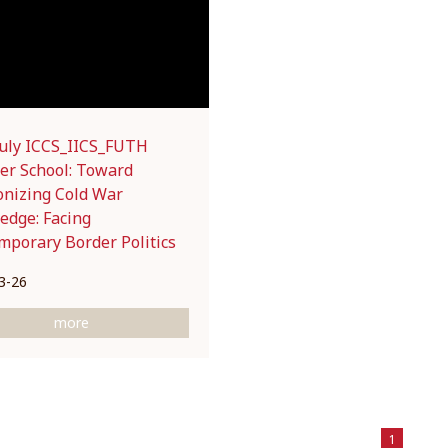
July ICCS_IICS_FUTH
r School: Toward
onizing Cold War
edge: Facing
mporary Border Politics
3-26
more
1