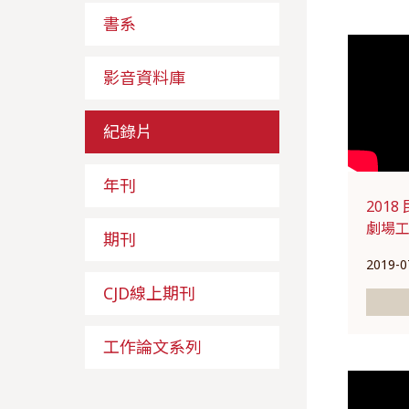
書系
影音資料庫
紀錄片
年刊
201
劇場工
期刊
2019-0
CJD線上期刊
工作論文系列