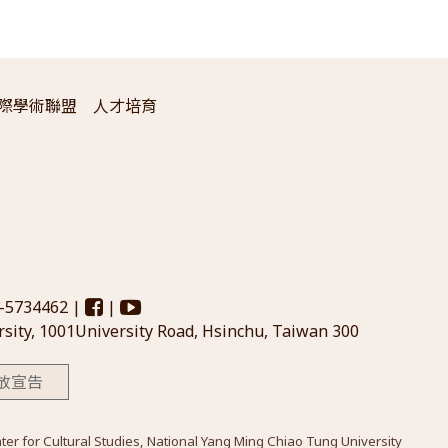
際學術聯盟
人才培育
3-5734462 |
|
sity, 1001University Road, Hsinchu, Taiwan 300
放宣告
Cultural Studies, National Yang Ming Chiao Tung University