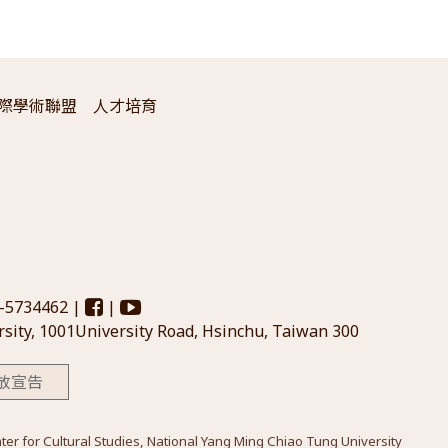
際學術聯盟
人才培育
3-5734462 |
|
sity, 1001University Road, Hsinchu, Taiwan 300
放宣告
Cultural Studies, National Yang Ming Chiao Tung University