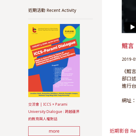
近期活動 Recent Activity
鯤言 
2019-0
《鯤言
部口
進行
網址
交流會 | ICCS × Parami
University Dialogue : 跨越疆界
的教育與人權對話
近期影音 Rec
more