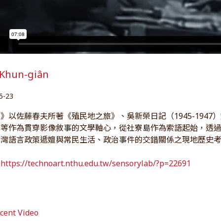
Khun-giân
5-23
》以佐藤春夫所著《殖民地之旅》、吳新榮日記（1945-194
述等作為貫穿影像敘事的文學軸心，從社寮島作為索語起始，透
台灣語言政策遞嬗與常民生活、政治事件的交錯關係之現地歷史
：
https://technoart.nthu.edu.tw/sensorylab/?p=22691
ent Video