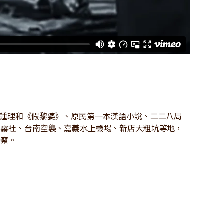
7）鍾理和《假黎婆》、原民第一本漢語小說、二二八局
過霧社、台南空襲、嘉義水上機場、新店大粗坑等地，
考察。