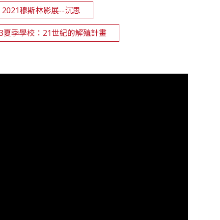
2021穆斯林影展--沉思
2023夏季學校：21世紀的解殖計畫