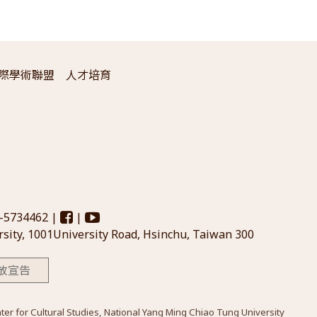
際學術聯盟
人才培育
3-5734462 |
|
sity, 1001University Road, Hsinchu, Taiwan 300
放宣告
Cultural Studies, National Yang Ming Chiao Tung University