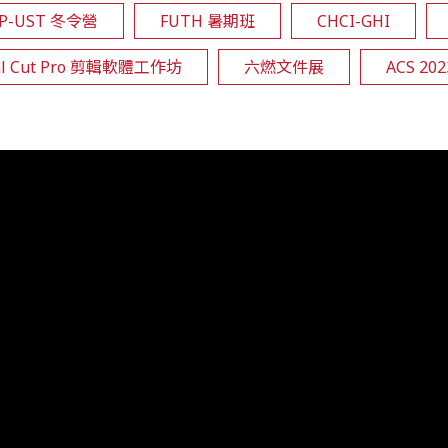
EP-UST 冬令營
FUTH 暑期班
CHCI-GHI
al Cut Pro 剪輯軟體工作坊
六燃文件展
ACS 