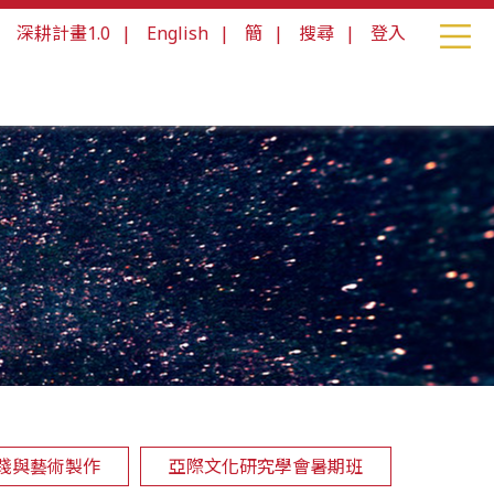
|
深耕計畫1.0
|
English
|
簡
|
搜尋
|
登入
踐與藝術製作
亞際文化研究學會暑期班