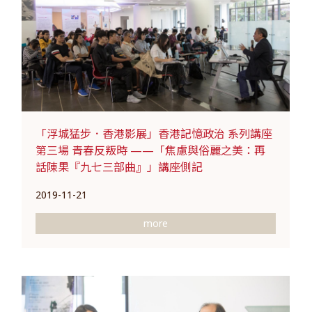
「浮城猛步．香港影展」香港記憶政治 系列講座
第三場 青春反叛時 ——「焦慮與俗麗之美：再
話陳果『九七三部曲』」講座側記
2019-11-21
more