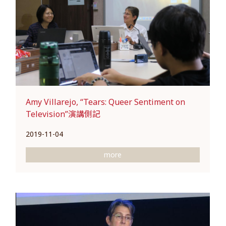
Amy Villarejo, “Tears: Queer Sentiment on
Television”演講側記
2019-11-04
more