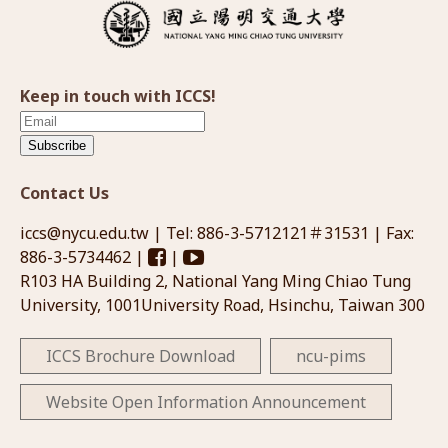
Keep in touch with ICCS!
Subscribe
Contact Us
iccs@nycu.edu.tw
| Tel: 886-3-5712121＃31531 | Fax:
886-3-5734462 |
|
R103 HA Building 2, National Yang Ming Chiao Tung
University, 1001University Road, Hsinchu, Taiwan 300
ICCS Brochure Download
ncu-pims
Website Open Information Announcement