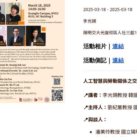
2025-03-18 - 2025-03-18
李光錫
陽明交大光復校區人社三館1
活動相片｜
連結
活動側記｜
連結
人工智慧與勞動關係之
📍講者：
李光錫教授 韓
📍主持人：
劉紀蕙教授 
📍與談人：
潘美玲教授 國立