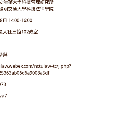
國立清華大學科技管理研究所
立陽明交通大學科技法律學院
日 14:00-16:00
區人社三館102教室
參與
tulaw.webex.com/nctulaw-tc/j.php?
5363ab06d6a9008a5df
073
wa7