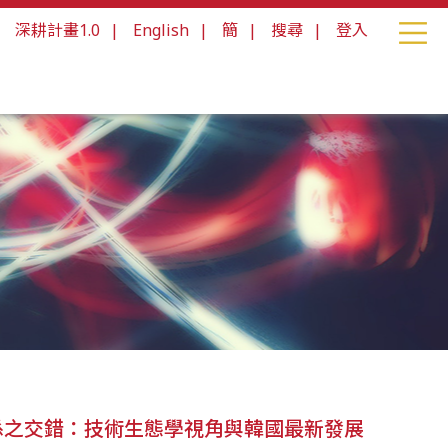
|
深耕計畫1.0
|
English
|
簡
|
搜尋
|
登入
係之交錯：技術生態學視角與韓國最新發展