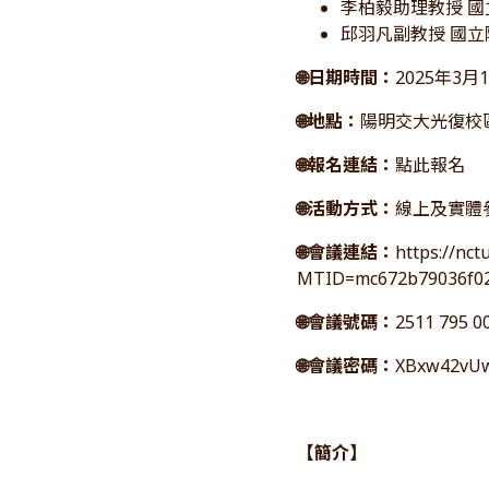
李柏毅助理教授 
邱羽凡副教授 國
🌐日期時間：
2025年3月18
🌐地點：
陽明交大光復校
🌐報名連結：
點此報名
🌐活動方式：
線上及實體
🌐會議連結：
https://nc
MTID=mc672b79036f02
🌐會議號碼：
2511 795 0
🌐會議密碼：
XBxw42vU
【簡介】