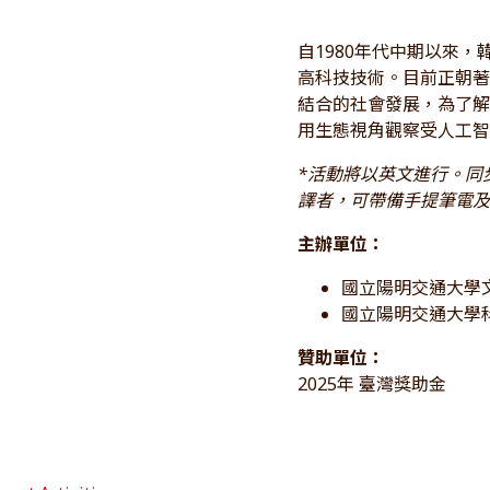
自1980年代中期以來
高科技技術。目前正朝
結合的社會發展，為了
用生態視角觀察受人工
*活動將以英文進行。同步口
譯者，可帶備手提筆電及
主辦單位：
國立陽明交通大學
國立陽明交通大學
贊助單位：
2025年 臺灣獎助金