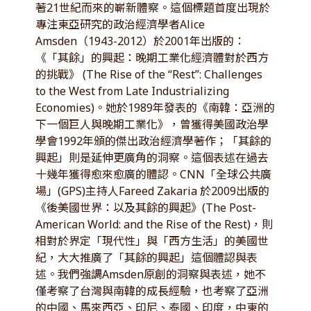
著21世紀而來的嶄新體察。這個標題首度出現於
專注東亞研究的政治經濟學者Alice
Amsden（1943-2012）於2001年出版的：
《「其餘」的興起：晚期工業化經濟體對於西方
的挑戰》 (The Rise of the “Rest”: Challenges
to the West from Late Industrializing
Economies)。她於1989年發表的《南韓：亞洲的
下一個巨人與晚期工業化》，曾獲得美國政治學
學會1992年頒的傑出政治經濟學著作；「其餘的
興起」則是延伸更廣角的洞察。這個表述在過去
十幾年獲得愈來愈廣的體認。CNN「全球公共廣
場」(GPS)主持人Fareed Zakaria 於2009出版的
《後美國世界：以及其餘的興起》(The Post-
American World: and the Rise of the Rest)，則
相對於界定「現代性」與「西方生活」的美國世
紀，大大推廣了「其餘的興起」這個體認與表
述。我們強調Amsden原創的洞察與表述，她不
僅考察了台灣與南韓的成長經驗，也考察了亞洲
的中國、馬來西亞、印尼、泰國、印度，中東的