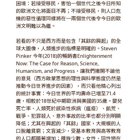
困境：若接受移民，害怕一個世代之後今日所知
的歐洲文化將面目不再；不接受移民，則人口危
機的惡性循環同樣將在一兩個世代後令今日的歐
洲文明難以為繼。
若看的不只是西方而是包含「其餘的興起」的全
球大圖像，人類進步的指標是明確的。Steven
Pinker 今年(2018)的暢銷書Enlightenment
Now: The Case for Reason, Science,
Humanism, and Progress，讓我們撇開不論他
的意見（西方啟蒙思想的理性與科學態度仍然是
推動今日世界進步的因素），而只看他精心列出
的統計事實：今日世界的平均壽命已增至71.4
歲，相較於18世紀中期歐洲與美國的35歲。嬰兒
死亡率、人類死於感染性疾病（瘟疫）、飢荒、
戰爭、犯罪殺人、意外事故的比率也都分別明顯
降低；尤其在興起的「其餘」國家，大規模的人
口脫離貧窮；文盲減少，受基本教育與高等教育
的人口都顯著增加；種族少數、女性、同性戀在