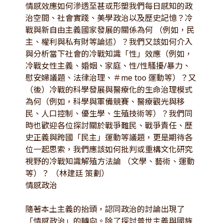
情感效應如何滲透至甚或形塑我們每日感知的政
治空間、社會實踐、美學政治以及歷史記憶？冷
戰與新自由主義國家發展的關係為何 （例如，民
主、權利與私有財等論述）？我們又該如何介入
與分析當下社會的冷戰知識「性」效應（例如，
冷戰女性主義、婚姻、家庭、性/性騷擾/暴力、
慰安婦議題、法律治理、＃me too 運動等）？又
（後）冷戰的科學發展與醫療化的生命治理模式
為何（例如，科學與軍備競賽、醫療觀光與移
民、人口控制、優生學、生殖技術等）？我們同
時也歡迎各位探討關於戰爭難民、戰爭責任、歷
史正義與跨國「民主」運動等議題，更是期待各
位一起思索，我們應該如何批判或重構文化研究
視野的冷戰知識解殖方法論 （文學、藝術、運動
等）？ （林建廷 策劃）
情感政治
隨著本土主義的抬頭，認同政治的討論出現了
「情感政治」的轉向。除了探討普世主義與國族