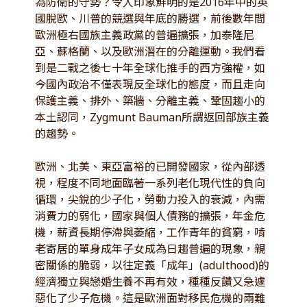
為防衛的守勢？令人印象鮮明的是2016年中的英
國脫歐、川普的競選與年底的勝選，前後數年間
歐洲極右國族主義政黨的普遍擴張，加泰隆尼
亞、蘇格蘭、以及歐洲潛在的分離運動。我們看
到是二戰之後七十年全球化推手的西方強權，如
今國內政治不僅表現反全球化的態度，而且走向
保護主義、排外、築牆、分離主義、鞏固趨小的
本土認同，Zygmunt Bauman所謂返回部族主義
的趨勢。
歐洲、北美、東亞富裕的已開發國家，從內部透
視，程度不同地面臨著一系列老化現代性的負向
循環，尖銳的少子化，勞動力投入的衰減，內需
消費力的弱化，國家與個人債務的擴張，年金危
機，薪資長期停滯與萎縮，工作青年的貧窮，啃
老寄居的單身成年子女成為日趨普遍的現象，親
密關係的脆弱，以往定義「成年」(adulthood)的
經濟獨立與戀婚生養不再有效，種種反饋又急遽
惡化了少子危機。這是歐洲面對移民危機的兩難