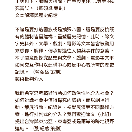
正與剩下、收編與排除、鬥爭與重建……等等的研
究嘗試。（蘇碩斌 策劃）
文本解釋與歷史記憶
不論是要打造國族或是擴張帝國、還是要反抗既
有的體制皆需建構、重塑歷史記憶。此時，除文
字史料外，文學、戲劇、電影等文本皆會被動用
來想像、解釋、傳承對過往人物與事件的意義。
本子題意圖探究歷史與文學、戲劇、電影等文本
如何交互作用以建構中心或反中心者所需的歷史
記憶。 （藍弘岳 策劃）
藝術批判介入
我們希望思考藝術行動如何政治性地介入社會？
如何辨識社會中值得探究的議題，而以劇場行
動、策展行動、紀錄片、視覺展演等不同藝術方
案，進行批判式的介入？我們歡迎論文（小組）
提出台灣與東北亞、東南亞或是兩岸的跨地視野
連結。 （劉紀蕙 策劃）