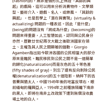
(Fashion)的，無非是個形式上保證「其餘的興
起」的戲局，這可以用來分析消費物件、文學類
型、藝術介入、遊戲、名人、或樂風。「其餘的
興起」，也是哲學上「潛在與實現」(virtuality &
actualizing) 問題的一種表述。因此「是什麼」
(being)的問題沒有「將成為什麼」(becoming)的
問題來得重要，人工智慧如此，認同與公民身分
亦然。歷數廿世紀兩次大戰之後歐洲國家在領
土、主權及其人民之間顯著的錯動，Giorgio
Agamben指出如今歐洲各國的公民相當大的部分
原來是難民。難民移民到公民之間不是一道簡單
的歸化(naturalization)而是灰色的五十等色差
(fifty shades of gray)，別忘了還有反向剝除公民
權(denaturalization)的五十道陰影，納粹下的吉
普賽與猶太人，中國1949年後的地富反壞右，眼
前緬甸的羅興亞人，1994年之前種族隔離下南非
的黑人，即將在南非土改政策下遭到無償沒收農
場土地的白人。