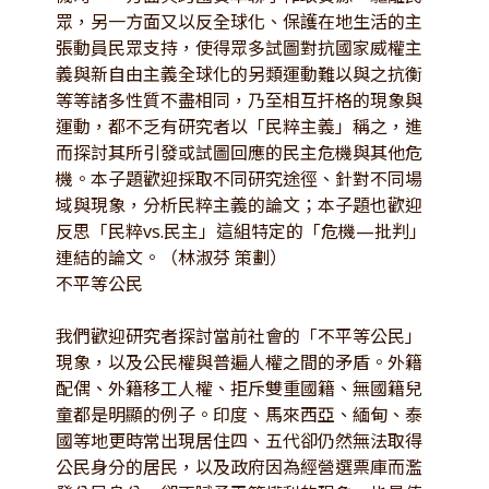
眾，另一方面又以反全球化、保護在地生活的主
張動員民眾支持，使得眾多試圖對抗國家威權主
義與新自由主義全球化的另類運動難以與之抗衡
等等諸多性質不盡相同，乃至相互扞格的現象與
運動，都不乏有研究者以「民粹主義」稱之，進
而探討其所引發或試圖回應的民主危機與其他危
機。本子題歡迎採取不同研究途徑、針對不同場
域與現象，分析民粹主義的論文；本子題也歡迎
反思「民粹vs.民主」這組特定的「危機—批判」
連結的論文。（林淑芬 策劃）
不平等公民
我們歡迎研究者探討當前社會的「不平等公民」
現象，以及公民權與普遍人權之間的矛盾。外籍
配偶、外籍移工人權、拒斥雙重國籍、無國籍兒
童都是明顯的例子。印度、馬來西亞、緬甸、泰
國等地更時常出現居住四、五代卻仍然無法取得
公民身分的居民，以及政府因為經營選票庫而濫