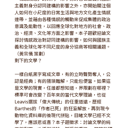
主義對身分認同建構的影響之外，亦開始關注個
人如何在小尺度的日常生活與地方文化產生情感
連帶，並藉由各種情感的觸動來促成集體的政治
意識及能動性，以回應全球化對地方的社會、政
治、經濟、文化等方面之影響。本子題歡迎論文
探討情感政治對認同建構的影響，如何與國族主
義和全球化等不同尺度的身分協商等相關議題。
（黃宗儀 策劃）
剩下的文學？
一樣白紙黑字寫成文章，有的立時聲勢奪人，公
認是經典；有的猥瑣難解，只能包便當。如果這
是文學的現實，任誰都想知道，界限劃在哪裡？
標準可會改變？百年來的當代文學理論，也從
Leavis選拔「偉大傳統」的任重道遠，歷經
Barthes的「作者已死」的狂妄解放，再到現今
動物化資料庫的後現代拼貼，目睹文學已經不文
學了，應該悲或喜？本子題徵求：討論文學的純