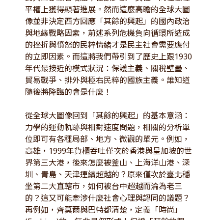
平權上獲得顯著進展。然而這麼高瞻的全球大圖
像並非決定西方回應「其餘的興起」的國內政治
與地緣戰略因素，前述系列危機負向循環所造成
的挫折與憤怒的民粹情緒才是民主社會需要應付
的立即因素。而這將我們帶引到了歷史上跟1930
年代最接近的模式狀況：保護主義、關稅壁壘、
貿易戰爭、排外與極右民粹的國族主義。誰知道
隨後將降臨的會是什麼！
從全球大圖像回到「其餘的興起」的基本意涵：
力學的運動軌跡與相對速度問題，相關的分析單
位即可有各種局部、地方、微觀的單元。例如，
高雄，1999年貨櫃吞吐僅次於香港與星加坡的世
界第三大港，後來怎麼被釜山、上海洋山港、深
圳、青島、天津連續超越的？原來僅次於臺北穩
坐第二大直轄市，如何被台中超越而淪為老三
的？這又可能牽涉什麼社會心理與認同的議題？
再例如，齊莫爾與巴特都清楚，定義「時尚」