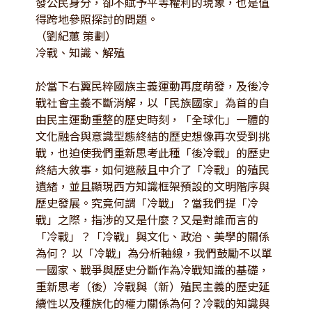
發公民身分，卻不賦予平等權利的現象，也是值
得跨地參照探討的問題。
（劉紀蕙 策劃）
冷戰、知識、解殖
於當下右翼民粹國族主義運動再度萌發，及後冷
戰社會主義不斷消解，以「民族國家」為首的自
由民主運動重整的歷史時刻，「全球化」一體的
文化融合與意識型態終結的歷史想像再次受到挑
戰，也迫使我們重新思考此種「後冷戰」的歷史
終結大敘事，如何遮蔽且中介了「冷戰」的殖民
遺緒，並且顯現西方知識框架預設的文明階序與
歷史發展。究竟何謂「冷戰」？當我們提「冷
戰」之際，指涉的又是什麼？又是對誰而言的
「冷戰」？「冷戰」與文化、政治、美學的關係
為何？ 以「冷戰」為分析軸線，我們鼓勵不以單
一國家、戰爭與歷史分斷作為冷戰知識的基礎，
重新思考（後）冷戰與（新）殖民主義的歷史延
續性以及種族化的權力關係為何？冷戰的知識與