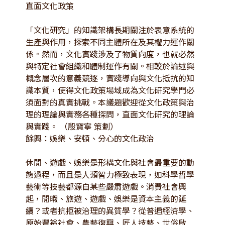
直面文化政策
「文化研究」的知識架構長期關注於表意系統的
生產與作用，探索不同主體所在及其權力運作關
係。然而，文化實踐涉及了物質向度，也就必然
與特定社會組織和體制運作有關。相較於論述與
概念層次的意義競逐，實踐導向與文化抵抗的知
識本質，使得文化政策場域成為文化研究學門必
須面對的真實挑戰。本議題歡迎從文化政策與治
理的理論與實務各種探問，直面文化研究的理論
與實踐。 （殷寶寧 策劃）
餘興：娛樂、安頓、分心的文化政治
休閒、遊戲、娛樂是形構文化與社會最重要的動
態過程，而且是人類智力極致表現，如科學哲學
藝術等技藝都源自某些嚴肅遊戲。消費社會興
起，閒暇、旅遊、遊戲、娛樂是資本主義的延
續？或者抗拒被治理的異質學？從普遍經濟學、
原始豐裕社會、農藝復興、匠人技藝、世俗啟