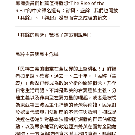
籌備委員們推薦值得發想“The Rise of the
Rest”的中文譯名還有：餘興、盛餘….我們也開放
「其餘」、「興起」發想而言之成理的論文。
「其餘的興起」徵稿子題策劃說明：
民粹主義與民主危機
「民粹主義的幽靈在全世界的上空徘徊！」評論
者如是說。確實，過去一、二十年，「民粹（主
義）」儼然已經成為政治分析的關鍵概念，乃至
日常生活用語。不論是歐美的右翼種族主義、分
離主義以及非典型左翼力量的崛起，或者是被視
為東亞第三波民主化指標的台灣與南韓，民眾對
於選舉代議與司法制度的不信任與抵制；抑或是
晚近在香港針對基本法體制所爆發的群眾佔領運
動，以及眾多地區的政治經濟菁英在面對金融危
機時，一方面與跨國資本聯手榨取資源、驅離民