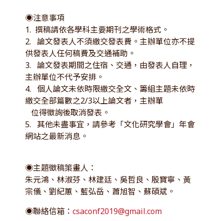
◉注意事項
1. 撰稿請依各學科主要期刊之學術格式。
2. 論文發表人不須繳交發表費。主辦單位亦不提
供發表人任何稿費及交通補助。
3. 論文發表期間之住宿、交通，由發表人自理，
主辦單位不代予安排。
4. 個人論文未依時限繳交全文、籌組主題未依時
繳交全部篇數之2/3以上論文者，主辦單
位得徵詢後取消發表。
5. 其他未盡事宜，請參考「文化研究學會」年會
網站之最新消息。
◉主題徵稿策畫人：
朱元鴻、林淑芬、林建廷、吳哲良、殷寶寧、黃
宗儀、劉紀蕙、藍弘岳、蕭旭智、蘇碩斌。
◉聯絡信箱：
csaconf2019@gmail.com