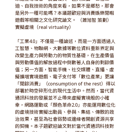
迪、自我技術的角度來看，如果不是鄉愁，那會
是另外一種可能嗎？本議題歡迎與消費娛樂閒暇
遊戲等相關之文化研究論文。 （蕭旭智 策劃）
實擬虛境（real virtuality）
「工業4.0」不僅是一種論述，而是一方面透過人
工智慧、物聯網、大數據等數位資料重新界定與
改變生產力與勞動力的物質性基礎，在生產價值
與勞動價值的解放過程中倒數著人自身的剩餘價
值；另一方面，智能手機、社交媒體、直播、虛
擬擴增實境遊戲、電子支付等「數位產業」更讓
「閒餘消費」（consumption of the rest）得以
部署於時空碎形化的現代生活中。然而，當代資
通訊科技的發展並不止帶來虛擬實境般的小確
幸，網路運動或「顏色革命2.0」亦能運用數位化
的虛境技術實擬出動員、參與、集結、傳散的政
治效果，甚至為社會弱勢或邊緣者開創資源共享
的契機。本子題歡迎論文對於當代資通訊科技對