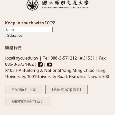
Keep in touch with ICCS!
Subscribe
聯絡我們
iccs@nycu.edu.tw
| Tel: 886-3-5712121＃31531 | Fax:
886-3-5734462 |
|
R103 HA Building 2, National Yang Ming Chiao Tung
University, 1001University Road, Hsinchu, Taiwan 300
中心簡介下載
隱私權政策聲明
網站資料開放宣告