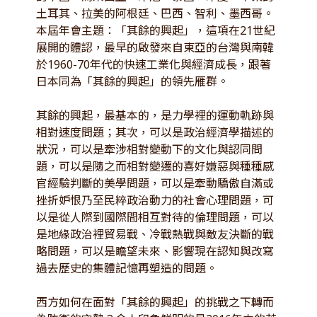
土耳其、拉美的阿根廷、巴西、智利、墨西哥。
本屆年會主題：「其餘的興起」，這項在21世紀
展開的體認，最早的啟發來自東亞的台灣與南韓
於1960-70年代的快速工業化與經濟成長，跟著
日本同為「其餘的興起」的領先雁群。
其餘的興起，最基本的，是力學裡的運動軌跡與
相對速度問題；其次，可以是政治經濟學描述的
狀況，可以是牽涉相對變動下的文化與認同問
題，可以是隨之而相對變遷的喜好嫌惡與種種感
官經驗判斷的美學問題，可以是牽動驕傲自滿或
挫折妒恨乃至民粹政治動力的社會心理問題，可
以是從人際到國際間相互對待的倫理問題，可以
是地緣政治裡貿易戰、冷戰熱戰與敵友決斷的戰
略問題，可以是瞻望未來、影響現在認知與改寫
過去歷史的集體記憶再塑造的問題。
西方如何在面對「其餘的興起」的挑戰之下轉而