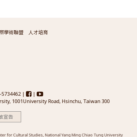
際學術聯盟
人才培育
3-5734462 |
|
sity, 1001University Road, Hsinchu, Taiwan 300
放宣告
Cultural Studies, National Yang Ming Chiao Tung University