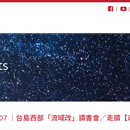
|
ts
0907 ｜台島西部「流域改」讀書會／走讀