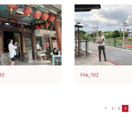
93
File_102
1
2
3
4