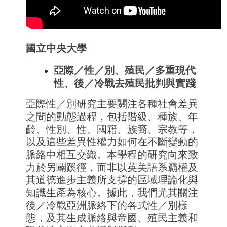
國立中央大學
亞際／性／別、
殖民／多重現代
性、後／冷戰去殖民批判與實踐
亞際性／別研究主要關注各種社會差異
之間的動態過程，包括階級、
種族、年
齡、性別、性、國籍、族裔、宗教等，
以及這些差異性權力如何在不斷變動的
脈絡中相互交織。
本學程的研究向來致
力於另闢蹊徑，
而非以英美語系霸權及
其道德進步主義所支撐的區域理論化與
知識生
產為核心。據此，我們尤其關注
後／冷戰亞洲脈絡下的各式性／
別樣
態，及其生成脈絡與帝國、
殖民主義和