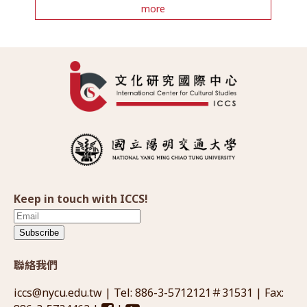
more
Keep in touch with ICCS!
Subscribe
聯絡我們
iccs@nycu.edu.tw
| Tel: 886-3-5712121＃31531 | Fax: