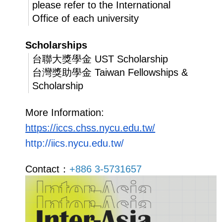
please refer to the International
Office of each university
Scholarships
台聯大獎學金 UST Scholarship
台灣獎助學金 Taiwan Fellowships &
Scholarship
More Information:
https://iccs.chss.nycu.edu.tw/
http://iics.nycu.edu.tw/
Contact：
+886 3-5731657