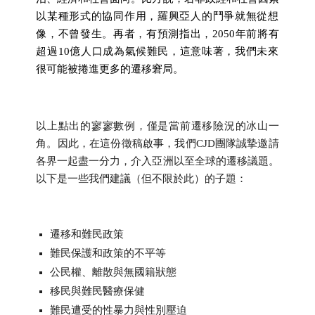
以某種形式的協同作用，
羅興亞人的鬥爭就無從想
像，不曾發生。再者，有預測指出，
2050年前將有
超過10億人口成為氣候難民，這意味著，
我們未來
很可能被捲進更多的遷移窘局。
以上點出的寥寥數例，僅是當前遷移險況的冰山一
角。因此，
在這份徵稿啟事，我們CJD團隊誠摯邀請
各界一起盡一分力，
介入亞洲以至全球的遷移議題。
以下是一些我們建議（但不限於此）
的子題：
遷移和難民政策
難民保護和政策的不平等
公民權、離散與無國籍狀態
移民與難民醫療保健
難民遭受的性暴力與性別壓迫