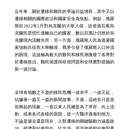
近年來，關於遷移和難民的爭論日益增長，
其中又以
遷移相關的國際政治和國家安全為焦點。例如，
俄羅
斯於2022年2月對烏克蘭的大舉入侵，
迫使過百萬烏
克蘭民眾慌忙逃離自己的國家，
數以百萬計仍然於烏
克蘭境內流離失所；另一方面，
俄羅斯人民為逃避國
家強制兵役而大舉離境，
戰爭引發了俄羅斯人口外流
的困境。
這波極為龐大的難民和移民潮激發了各界對
於遷移政治、
難民保護與歧視問題和全球應對措施的
新一波討論。
全球各地數之不盡的移民危機一波未平，一波又起，
佔據著一篇又一篇的新聞故事。不過，這絕非只是當
前興起的現象，
一直以來人民總是為了求存、向上流
動、或者各式各樣的原因，
從一方飄洋過海到他方。
不論是過去還是現在，
人類遷移的關鍵驅動力涵蓋政
治、經濟和社會面向。比方說，
若非政經和社會因素