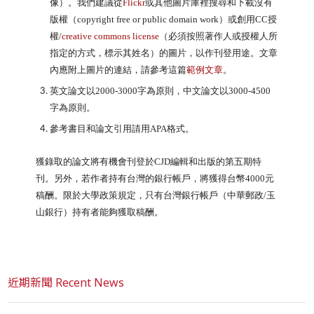
像）。
我們建議從
Flickr
或其他圖片庫裡搜尋和下載沒有
版權
（
co
pyright free or public domain work
）
或創用CC授
權
/
creative commons license
（必須按照著作人或授權人所
指定的方式，
標示其姓名）的圖片，以作刊登用途。文章
內應附上圖片的連結，
請參考這篇
範例文章
。
英文論文以2000-3000字為原則，中文論文以3000-
4500
字為原則。
參考書目和論文引用請用APA格式。
獲錄取的論文將有機會刊登於CJD編輯和出版的第五期特
刊。
另外，若作者持有台灣的銀行帳戶，將獲得台幣4000元
稿酬。
限於大學政策規定，只有台灣銀行帳戶（中華郵政/玉
山銀行）
持有者能夠獲取稿酬。
近期新聞 Recent News