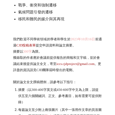
戰爭、衝突和強制遷移
氣候問題引發的遷移
移民和難民的媒介與其再現
我們歡迎不同學術領域的學者和學生於
2023年10月16日
前通
過
CJD投稿表單
提交申請資料和論文摘要
。
摘要以
500字
為限。
獲錄取的作者應於會議前提供報告的簡報和文字稿，
並於會
議結束後提供論文全文，寄至
iccs.
cjdproject@gmail.com
。
更
詳盡的資訊請見CJD團隊屆時發出的電郵。
關於論文全文撰稿體例，請參考以下指引：
摘要（以300-400字英文或450-600字中文為上限，
請提
供五至六個關鍵詞、正文、參考書目，如有需要可提供附
錄）
每篇論文至少附上兩張圖片（其中一張用作文章的頁首圖