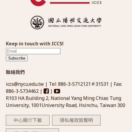
Keep in touch with ICCS!
Subscribe
聯絡我們
iccs@nycu.edu.tw
| Tel: 886-3-5712121＃31531 | Fax:
886-3-5734462 |
|
R103 HA Building 2, National Yang Ming Chiao Tung
University, 1001University Road, Hsinchu, Taiwan 300
中心簡介下載
隱私權政策聲明