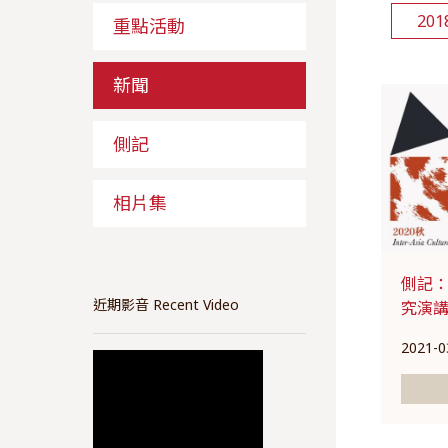
201
重點活動
新聞
側記
相片集
側記：
近期影音 Recent Video
究演講系
2021-0