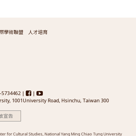
際學術聯盟
人才培育
3-5734462 |
|
sity, 1001University Road, Hsinchu, Taiwan 300
放宣告
Cultural Studies, National Yang Ming Chiao Tung University