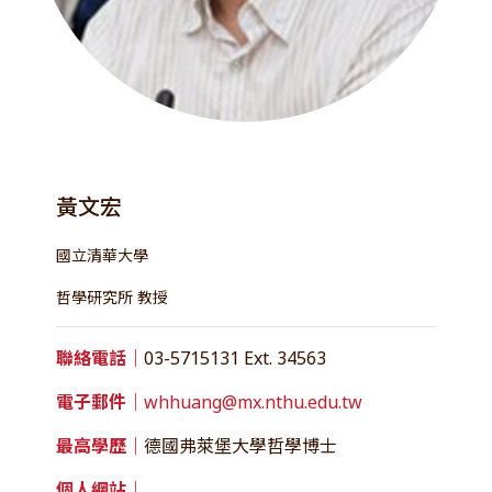
黃文宏
國立清華大學
哲學研究所 教授
聯絡電話｜
03-5715131 Ext. 34563
電子郵件｜
whhuang@mx.nthu.edu.tw
最高學歷｜
德國弗萊堡大學哲學博士
個人網站｜