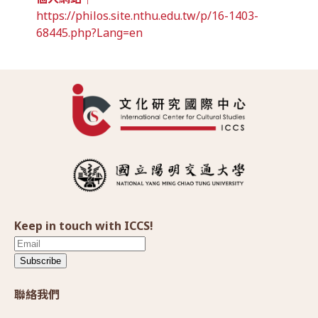
https://philos.site.nthu.edu.tw/p/16-1403-
68445.php?Lang=en
Keep in touch with ICCS!
Subscribe
聯絡我們