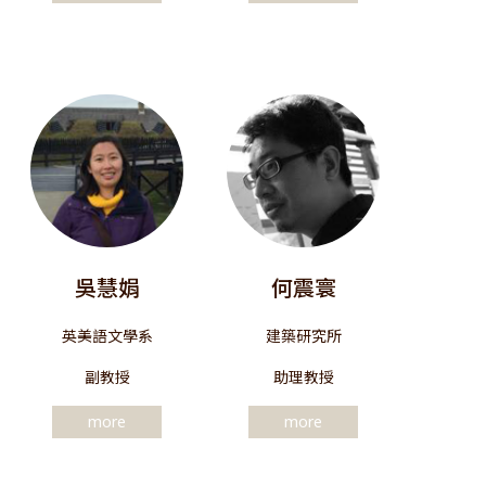
吳慧娟
何震寰
英美語文學系
建築研究所
副教授
助理教授
more
more