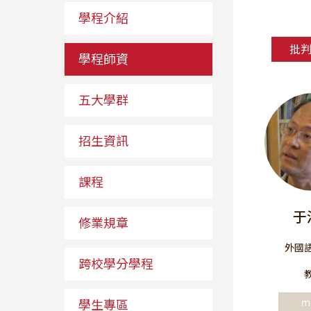
學程介紹
批
學程師資
五大學群
招生資訊
課程
于
修業規章
外國
跨校學分學程
m
學生專區