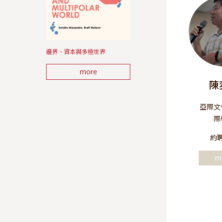
邊界、資本與多極世界
more
陳
亞際文
際
約
m