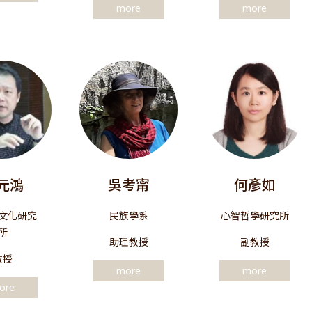
more
more
元鴻
吳考甯
何彥如
文化研究
民族學系
心智哲學研究所
所
助理教授
副教授
教授
more
more
ore