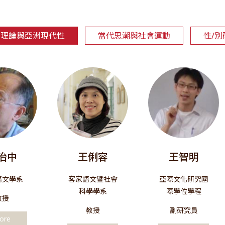
判理論與亞洲現代性
當代思潮與社會運動
性/別
治中
王俐容
王智明
語文學系
客家語文暨社會
亞際文化研究國
科學學系
際學位學程
教授
教授
副研究員
ore