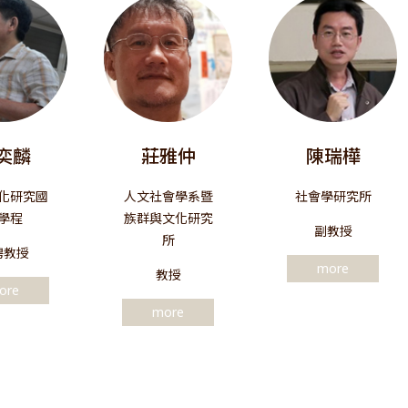
奕麟
莊雅仲
陳瑞樺
化研究國
人文社會學系暨
社會學研究所
學程
族群與文化研究
副教授
所
聘教授
more
教授
ore
more