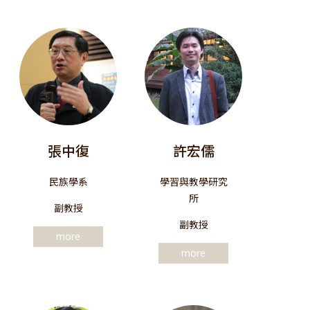
張中復
許宏儒
民族學系
學習與教學研究
所
副教授
副教授
more
more