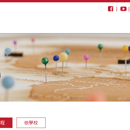
|
學程
依學校