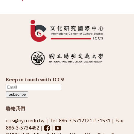
Keep in touch with ICCS!
Subscribe
聯絡我們
iccs@nycu.edu.tw
| Tel: 886-3-5712121＃31531 | Fax:
886-3-5734462 |
|