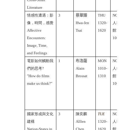
Literature
情感性遭遇：影
3
蔡華臻
THU
NCTU
像，時間，感覺
Hwa-Jen
1320-
人社2
Affective
Tsai
1620
館
Encounters:
106A
Image, Time,
and Feelings
電影如何觸動我
1
布洛薩
MON
NCTU
們的思考?
Alain
1010-
人社2
"How do films
Brossat
1310
館
make us think?"
106A
國家形成與文化
3
陳奕麟
TUE
NCTU
建構
Alllen
1320-
人社2
Nation-States in
Chen
1620
館