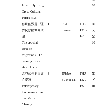
Interdisciplinary,
106A
Cross-Cultural
Perspective
移民的難題，疆
1
Rada
TUE
NCTU
界閉鎖的世界政
Ivekovic
1320-
人社2
治
1620
館
The epochal
106A
issue of
migrations. The
cosmopolitics of
state closure.
參與式傳播與媒
3
戴瑜慧
THU
NCTU
介變遷
Yu-Hui Tai
1320-
客院
Participatory
1620
HK318,
Communication
and Media
Change