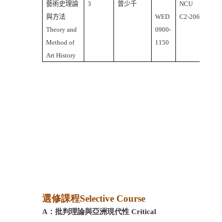
藝術史理論
3
曾少千
NCU
中文
與方法
WED
C2-206
課
Theory and
0900-
Chin
Method of
1150
Cour
Art History
選修課程Selective Course
A
：批判理論與亞洲現代性
Critical