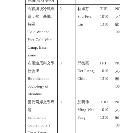
Politics of Affect
冷戰與後冷戰專
3
林淑芬
TUE
NCTU
題：營、基地、
Shu-Fen,
1010-
人社2
特區
Lin
1310
館
Cold War and
106A
Post-Cold War:
Camp, Base,
Zone
布爾迪厄與文學
3
邱德亮
FRI
NCTU
社會學
Der-Liang,
1010-
人社2
Bourdieu and
Chiou
1310
館
Sociology of
106A
literature
當代兩岸文學專
3
彭明偉
THU
NCTU
題
Ming-Wei,
1010-
人社2
Seminar on
Peng
1310
館
Contemporary
106A
Cross-Strait