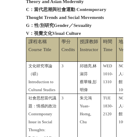
Theory and Asian Modernity
C
：當代思潮與社會運動
Contemporary
Thought Trends and Social Movements
G
：性/別研究Gender／Sexuality
V
：視覺文化Visual Culture
課程名稱
學分
授課教師
時間
地點
Course Title
Credits
Instructor
Time
Venue
文化研究導論
3
邱德亮,林
WED
NCTU
（碩）
淑芬
1010-
人社2
Introduction to
蔡華臻,彭
1310
館
Cultural Studies
明偉
106A
社會思想當代議
3
朱元鴻
TUE
NCTU
題：情感的政治
Yuan-
1830-
人社2
Contemporary
Horng,
2120
館
Issue in Social
Chu
106A
Thoughts: