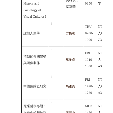
勞維俊，
History and
0950
學
葉嘉華
Sociology of
Visual Cultures I
3
THU
NTHU
認知人類學
0900-
人社院
方怡潔
1200
C304
3
FRI
NTHU
清朝的帝國建構
1010-
人社院
馬雅貞
與圖像製作
1300
A302
3
FRI
NTHU
中國圖繪史研究
1420-
人社院
馬雅貞
1720
A302
3
尼采哲學專題：
MON
NTHU
從自由的精神到
1420-
人社院
張旺山