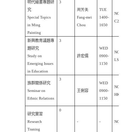
明代繪畫專題研
3
究
周芳美
TUE
NCU
Special Topics
Fang-mei
1400-
C2-206
in Ming
Chou
1650
Painting
新興教育議題專
3
題研究
WED
NCU
Study on
許宏儒
0900-
LS-502
Emerging Issues
1150
in Education
3
族群關係研究
WED
NCU
Seminar on
王俐容
0900-
HK418
Ethnic Relations
1150
0
研究實習
Research
-
-
NCU
Traning