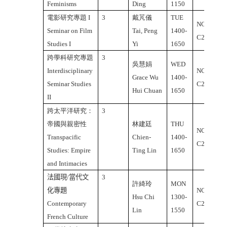
Feminisms
Ding
1150
電影研究專題
I
3
戴芃儀
TUE
NCU
Seminar on Film
Tai, Peng
1400-
C2-437
Studies I
Yi
1650
跨學科研究專題
3
吳慧娟
WED
Interdisciplinary
NCU
Grace Wu
1400-
Seminar Studies
C2-437
Hui Chuan
1650
II
跨太平洋研究：
3
帝國與親密性
林建廷
THU
NCU
Transpacific
Chien-
1400-
C2-437
Studies: Empire
Ting Lin
1650
and Intimacies
法國現
/
當代文
3
許綺玲
MON
化專題
NCU
Hsu Chi
1300-
Contemporary
C2-218
Lin
1550
French Culture