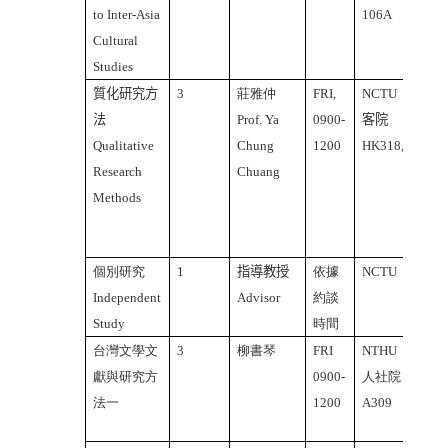
to Inter-Asia
106A
Cour
Cultural
Studies
質化研究方
3
莊雅仲
FRI,
NCTU
中文
法
Prof. Ya
0900-
客院
課
Qualitative
Chung
1200
HK318,
Chin
Research
Chuang
Cour
Methods
個別研究
1
指導教授
依據
NCTU
Independent
Advisor
約談
Study
時間
台灣文學文
3
柳書琴
FRI
NTHU
中文
獻與研究方
0900-
人社院
課
法一
1200
A309
Chin
Cour