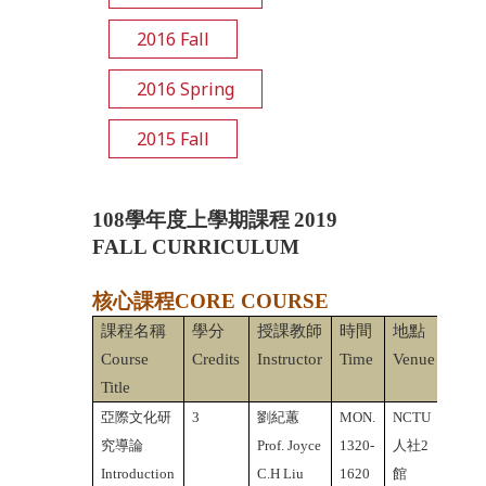
2016 Fall
2016 Spring
2015 Fall
108
學年度上學期課程
2019
FALL CURRICULUM
核心課程CORE COURSE
課程名稱
學分
授課教師
時間
地點
備
Course
Credits
Instructor
Time
Venue
Not
Title
亞際文化
研
3
劉紀蕙
MON.
NCTU
英文
究導論
Prof. Joyce
1320-
人社2
課
Introduction
C.H Liu
1620
館
Engl