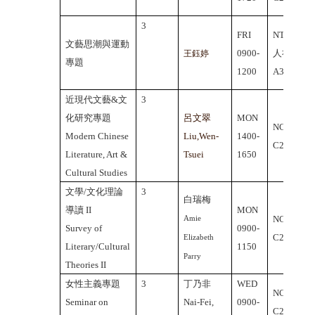
3
FRI
NTHU
文藝思潮與運動
0900-
人社院
王鈺婷
專題
1200
A309
近現代文藝&文
3
化研究專題
呂文翠
MON
NCU
Modern Chinese
Liu,Wen-
1400-
C2-441
Literature, Art &
Tsuei
1650
Cultural Studies
文學/文化理論
3
白瑞梅
導讀
II
MON
NCU
Amie
Survey of
0900-
C2-347
Elizabeth
Literary/Cultural
1150
Parry
Theories II
女性主義專題
3
丁乃非
WED
NCU
Seminar on
Nai-Fei,
0900-
C2-347