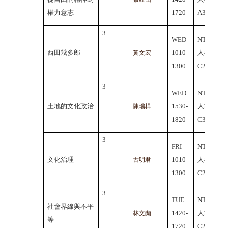
權力意志
1720
A306
3
WED
NTHU
西田幾多郎
1010-
人社院
黃文宏
1300
C202
3
WED
NTHU
土地的文化政治
1530-
人社院
陳瑞樺
1820
C306
3
FRI
NTHU
文化治理
1010-
人社院
古明君
1300
C202
3
TUE
NTHU
社會界線與不平
1420-
人社院
林文蘭
等
1720
C202