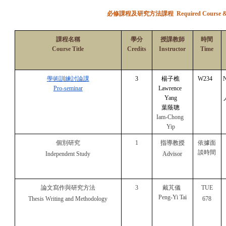
必修課程及研究方法課程 
Required Course 
課程名稱
學分
授課教師
時間
Course Title
Credits
Instructor
Time
學術訓練討論課
3
楊子樵
W234
Pro-seminar
Lawrence 
Yang
葉蔭聰
Iam-Chong 
Yip
個別研究
1
指導教授
依據面
談時間
Independent Study
Advisor
論文寫作與研究方法
3
戴芃儀 
TUE
Peng-Yi Ta
i
Thesis Writing and Methodology
678