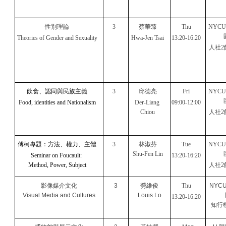
性別理論
3
蔡華臻
Thu
NYC
Theories of Gender and Sexuality
Hwa-Jen Tsai
13:20-16:20
人社2
飲食、認同與民族主義
3
邱德亮
Fri
NYC
Food, identities and Nationalism
Der-Liang 
09:00-12:00
Chiou
人社2
傅柯專題：方法、權力、主體
3
林淑芬
Tue
NYC
Shu-Fen Lin
Seminar on Foucault: 
13:20-16:20
Method, Power, Subject
人社2
影像媒介文化
3
勞維俊
Thu
NYC
Visual Media and Cultures
Louis Lo
13:20-16:20
知行樓