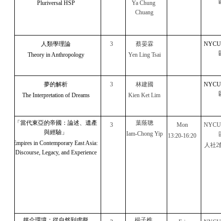
Pluriversal HSP
Ya Chung 
Chuang
人類學理論
3
蔡晏霖
NYC
Theory in Anthropology
Yen Ling Tsai
夢的解析
3
林建國
NYC
The Interpretation of Dreams
Kien Ket Lim
「當代東亞的帝國：論述、遺產
葉蔭聰
3
Mon
NYC
與經驗」
Iam-Chong Yip
13:20-16:20
Empires in Contemporary East Asia: 
人社2
Discourse, Legacy, and Experience
媒介環境：從自然到虛擬
楊子樵 