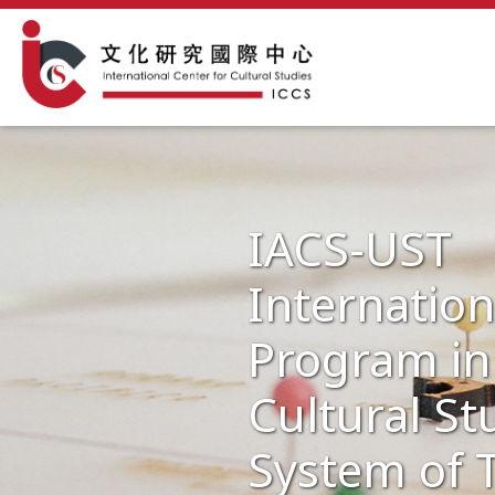
IACS-UST
Internation
Program in 
Cultural St
System of 