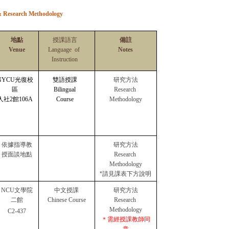
& Research Methodology
地點
授課語言
備註
Venue
Language  of 
Notes
Instruction
NYCU光復校
雙語授課
研究方法
區
Bilingual
Research 
人社2館106A
Course
Methodology
依據指導教
研究方法
授面談地點
Research 
Methodology
*請見課表下方說明
NCU文學院
中文授課
研究方法
二館
Chinese Course
Research 
Methodology
C2-437
＊需經授課教師同