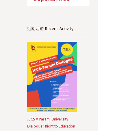
近期活動 Recent Activity
ICCS × Parami University
Dialogue : Right to Education