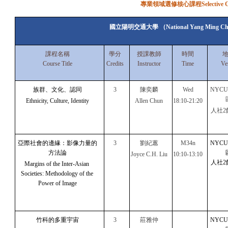
專業領域選修核心課程Selective Cor
國立陽明交通大學 （National Yang Ming Chiao
課程名稱
學分
授課教師
時間
Course Title
Credits
Instructor
Time
Ve
族群、文化、認同
3
陳奕麟
Wed
NYC
Ethnicity, Culture, Identity
Allen Chun
18:10-21:20
人社2
亞際社會的邊緣：影像力量的
3
劉紀蕙
M34n
NYC
方法論
Joyce C.H. Liu
10:10-13:10
人社2
Margins of the Inter-Asian 
Societies: Methodology of the 
Power of Image
竹科的多重宇宙
3
莊雅仲
NYC