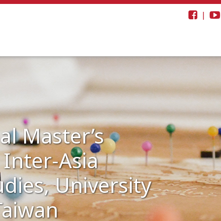
|
al Master’s
Inter-Asia
udies, University
Taiwan