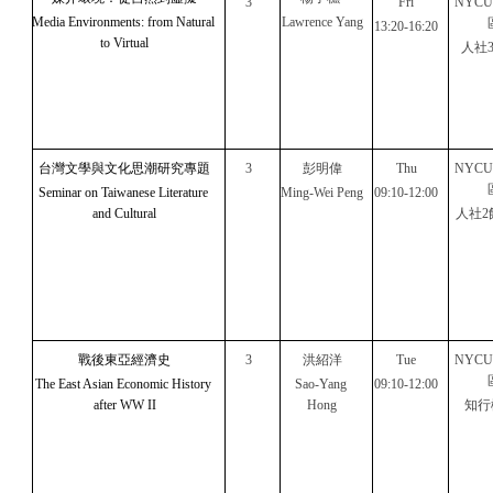
3
Fri
NYC
Media Environments: from Natural 
Lawrence Yang
13:20-16:20
to Virtual
人社3
台灣文學與文化思潮研究專題
3
彭明偉
Thu
NYC
Seminar on Taiwanese Literature 
Ming-Wei Peng
09:10-12:00
and Cultural
人社2
戰後東亞經濟史
3
洪紹洋
Tue
NYC
The East Asian Economic History 
Sao-Yang 
09:10-12:00
after WW II
Hong
知行