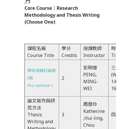
門
Core Course：Research
Methodology and Thesis Writing
(Choose One)
課程名稱
學分
授課教師
時間
Course Title
Credits
Instructor
Time
彭明偉
三FG
學術訓練討論課
PENG,
(Wed)
2
I碩
MING-
14:30-
Pro-seminar I
WEI
16:20
論文寫作與研
周慧玲
究方法
Katherine
Thesis
3
四234
,Hui-ling,
Writing and
Chou
Methodology