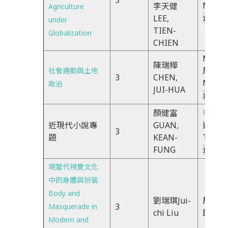
3
Mond
李天健
Agriculture
LEE,
under
14:20- 1
TIEN-
Globalization
CHIEN
MaMb
陳瑞樺
周一
社會運動與土地
3
CHEN,
Mond
政治
JUI-HUA
18:30- 2
顏健富
R7R8R
近現代小說專
GUAN,
週四
3
題
KEAN-
Thurs
FUNG
14:20- 1
現當代視覺文化
中的身體與扮裝
Body and
劉瑞琪Jui-
周一、
3
Masquerade in
chi Liu
節
Modern and