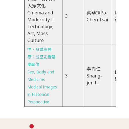
大眾文化
Cinema and
蔡華臻Po-
週五、
3
Modernity I:
Chen Tsai
節
Technology,
Art, Mass
Culture
性、身體與醫
療：從歷史看醫
學圖像
李尚仁
Sex, Body and
週二、
3
Shang-
節
Medicine:
jen Li
Medical Images
in Historical
Perspective