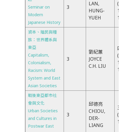
LAN,
(TUE)
3
Seminar on
HUNG-
10:10-
Modern
YUEH
13:10
Japanese History
資本、殖民與種
族：世界體系與
東亞
四EFG
劉紀蕙
Capitalism,
(THU)
3
JOYCE
13:30-
Colonialism,
C.H. LIU
16:20
Racism: World
System and East
Asian Societies
戰後東亞都市社
會與文化
邱德亮
五CDX
Urban Societies
CHIOU,
3
(FRI)1
DER-
and Cultures in
13:10
LIANG
Postwar East