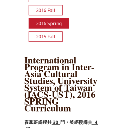
2016 Fall
2016 Spring
2015 Fall
International
Program in Inter-
Asia Cultural
Studies, University
System of Taiwan
(IACS-UST), 2016
SPRING
Curriculum
春季班課程共
30
門，英語授課共
4