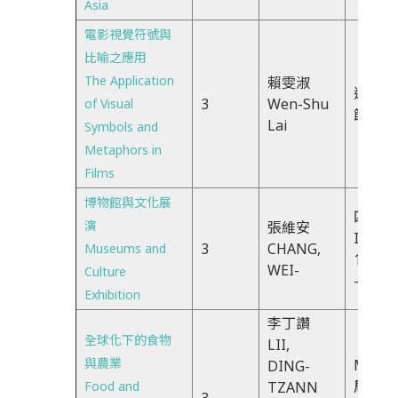
Asia
電影視覺符號與
比喻之應用
The Application
賴雯淑
週四、
3
Wen-Shu
of Visual
節
Lai
Symbols and
Metaphors in
Films
博物館與文化展
四
演
張維安
IJK(TH
3
CHANG,
Museums and
18:30
WEI-
Culture
-21:20
Exhibition
李丁讚
全球化下的食物
LII,
與農業
M6M7
DING-
周一
Food and
TZANN