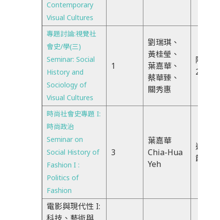
Contemporary
Visual Cultures
專題討論:視覺社
劉瑞琪、
會史/學(三)
黃桂瑩、
Seminar: Social
隔週五
1
葉嘉華、
23節
History and
蔡華臻、
Sociology of
關秀惠
Visual Cultures
時尚社會史專題 I:
時尚政治
Seminar on
葉嘉華
週三、
3
Chia-Hua
Social History of
節
Yeh
Fashion I :
Politics of
Fashion
電影與現代性 I:
科技、藝術與