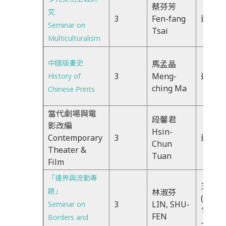
蔡芬芳
究
3
Fen-fang
週二23
Seminar on
Tsai
Multiculturalism
中國版畫史
馬孟晶
3
Meng-
週四67
History of
ching Ma
Chinese Prints
當代劇場與電
段馨君
影改編
Hsin-
Contemporary
3
週二5
Chun
Theater &
Tuan
Film
「邊界與流動專
三IJK
題」
林淑芬
(WED)
3
LIN, SHU-
Seminar on
18:30
FEN
Borders and
-21:20