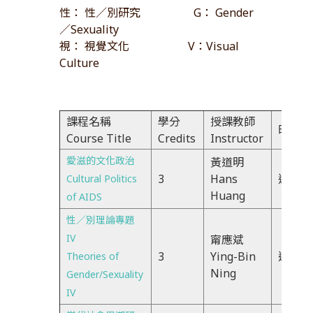
性： 性／別研究 G： Gender
／Sexuality
視： 視覺文化 V：Visual
Culture
課程名稱
學分
授課教師
時間Ti
Course Title
Credits
Instructor
愛滋的文化政治
黃道明
3
Hans
週二67
Cultural Politics
Huang
of AIDS
性／別理論專題
IV
甯應斌
3
Ying-Bin
週二67
Theories of
Ning
Gender/Sexuality
IV