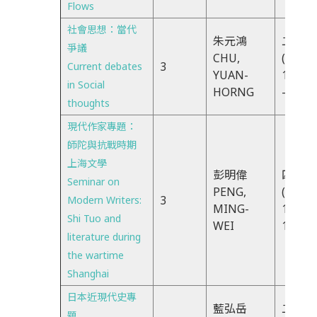
Flows
社會思想：當代
朱元鴻
二IJK
爭議
CHU,
(TUE).
3
Current debates
YUAN-
18:30
in Social
HORNG
-21:20
thoughts
現代作家專題：
師陀與抗戰時期
上海文學
彭明偉
四CDX
Seminar on
PENG,
(THU)
3
Modern Writers:
MING-
10:10-
Shi Tuo and
WEI
13:10
literature during
the wartime
Shanghai
日本近現代史專
藍弘岳
二CDX
題