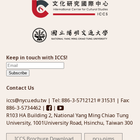
Keep in touch with ICCS!
Subscribe
Contact Us
iccs@nycu.edu.tw
| Tel: 886-3-5712121＃31531 | Fax:
886-3-5734462 |
|
R103 HA Building 2, National Yang Ming Chiao Tung
University, 1001University Road, Hsinchu, Taiwan 300
ICCS Brochure Download
ncu-pims