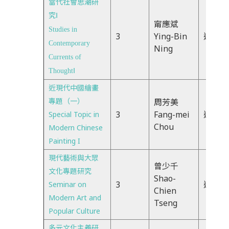
當代社會思潮研
究
Ⅰ
甯應斌
Studies in
3
Ying-Bin
週四67
Contemporary
Ning
Currents of
Thought
Ⅰ
近現代中國繪畫
專題（一）
周芳美
3
Fang-mei
週四23
Special Topic in
Chou
Modern Chinese
Painting I
現代藝術與大眾
曾少千
文化專題研究
Shao-
3
週三 2
Seminar on
Chien
Modern Art and
Tseng
Popular Culture
多元文化主義研