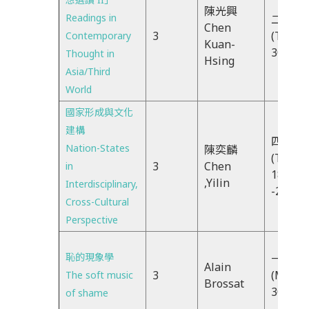
陳光興
Readings in
二EFG
Chen
3
(Tue) 
Contemporary
Kuan-
30-16
Thought in
Hsing
Asia/Third
World
國家形成與文化
建構
四IJK
Nation-States
陳奕麟
(THU)
3
Chen
in
18:30
,Yilin
Interdisciplinary,
-21:20
Cross-Cultural
Perspective
恥的現象學
一EFG
Alain
3
(Mon)
The soft music
Brossat
30-16
of shame