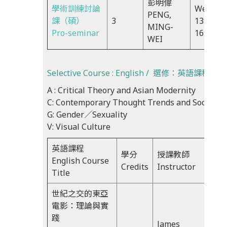
彭明偉
學術訓練討論
Wed,
PENG,
課（碩）
3
13:30-
MING-
Pro-seminar
16:20
WEI
Selective Course : English / 選修：英語課程
A : Critical Theory and Asian Modernity
C: Contemporary Thought Trends and Social 
G: Gender／Sexuality
V: Visual Culture
英語課程
學分
授課教師
時間
English Course
Credits
Instructor
Tim
Title
世紀之交的東亞
電影：理論與實
Fri,
踐
13：
James