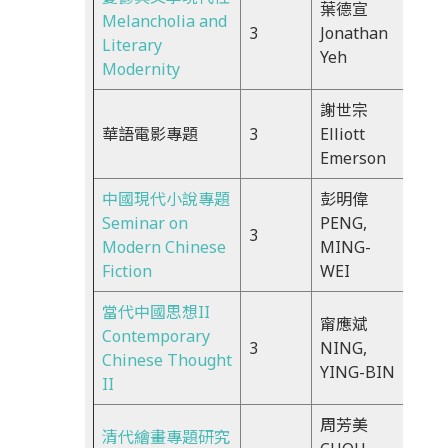
葉德宣
Mon
Melancholia and
3
Jonathan
9:00
Literary
Yeh
11:5
Modernity
謝世宗
Thu
華語電影專題
3
Elliott
10:1
Emerson
13:0
中國現代小說專題
彭明偉
Thu
Seminar on
PENG,
3
10:1
Modern Chinese
MING-
13:2
Fiction
WEI
當代中國思想II
甯應斌
Thu
Contemporary
3
NING,
2:00
Chinese Thought
YING-BIN
4:50
II
周芳美
清代繪畫專題研究
Thu