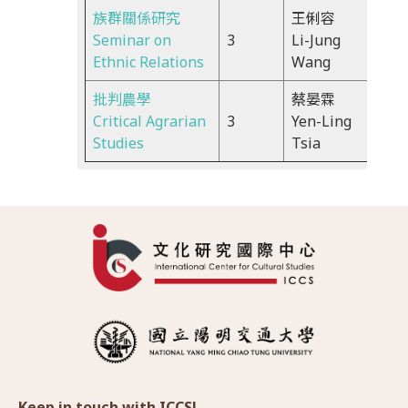
族群關係研究
王俐容
Wed
Seminar on
3
Li-Jung
9:00
Ethnic Relations
Wang
11:5
批判農學
蔡晏霖
Wed
Critical Agrarian
3
Yen-Ling
9:10
Studies
Tsia
12:0
Keep in touch with ICCS!