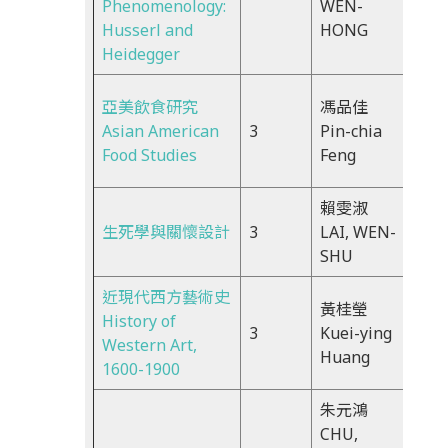
Phenomenology:
WEN-
13:0
Husserl and
HONG
Heidegger
亞美飲食研究
馮品佳
Mon
Asian American
3
Pin-chia
13:2
Food Studies
Feng
16:2
賴雯淑
Mon
生死學與關懷設計
3
LAI, WEN-
13:2
SHU
16:2
近現代西方藝術史
黃桂瑩
Mon
History of
3
Kuei-ying
13:3
Western Art,
Huang
16:2
1600-1900
朱元鴻
CHU,