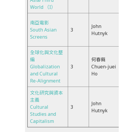
Asia/Third
World （I）
南亞電影
THU
John
South Asian
3
18:3
Hutnyk
Screens
21:2
全球化與文化整
編
何春蕤
Wed
Globalization
3
Chuen-juei
2:00
and Cultural
Ho
4:50
Re-Alignment
文化研究與資本
主義
Wed
John
Cultural
3
18:3
Hutnyk
Studies and
21:2
Capitalism