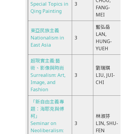
CHOU,
Special Topics in
3
9:00
FANG-
Qing Painting
11:5
MEI
藍弘岳
東亞民族主義
Tue
LAN,
Nationalism in
3
10:1
HUNG-
East Asia
13:2
YUEH
超現實主義:藝
術、影像與時尚
劉瑞琪
Tue
Surrealism: Art,
3
LIU, JUI-
13:3
Image, and
CHI
16:2
Fashion
「新自由主義專
題：海耶克與傅
柯」
林淑芬
Tue
Seminar on
3
LIN, SHU-
13:3
Neoliberalism:
FEN
16:3