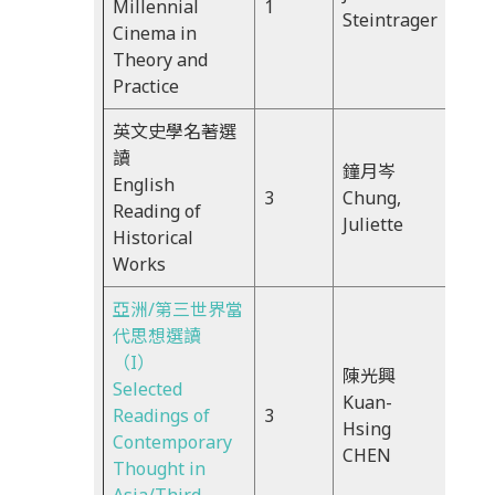
Millennial
1
30-
Steintrager
Cinema in
16：
Theory and
30
Practice
英文史學名著選
讀
鐘月岑
Mon
English
3
Chung,
10:1
Reading of
Juliette
13:0
Historical
Works
亞洲/第三世界當
代思想選讀
（I）
陳光興
Selected
Mon
Kuan-
Readings of
3
13:2
Hsing
Contemporary
16:2
CHEN
Thought in