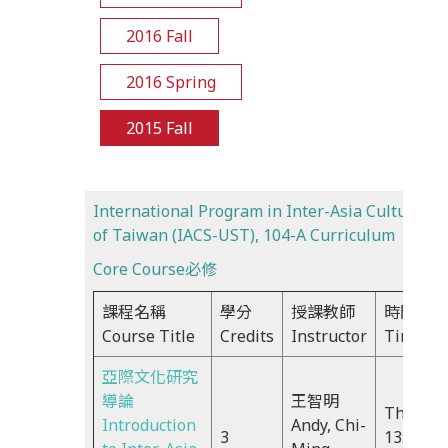
2016 Fall
2016 Spring
2015 Fall
International Program in Inter-Asia Cultural S
of Taiwan (IACS-UST), 104-A Curriculum
Core Course必修
課程名稱
學分
授課教師
時間
Course Title
Credits
Instructor
Time
亞際文化研究
導論
王智明
Thu,
Introduction
Andy, Chi-
3
13:20-