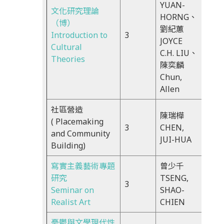
YUAN-
文化研究理論
HORNG、
（博）
Mon
劉紀蕙
Introduction to
3
18:3
JOYCE
Cultural
21:2
C.H. LIU、
Theories
陳奕麟
Chun,
Allen
社區營造
陳瑞樺
Mon
( Placemaking
3
CHEN,
18:3
and Community
JUI-HUA
21:2
Building)
寫實主義藝術專題
曾少千
Mon
研究
TSENG,
3
9:00
Seminar on
SHAO-
11:5
Realist Art
CHIEN
憂鬱與文學現代性