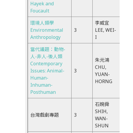
Hayek and
Foucault
環境人類學
李威宜
Tue
Environmental
3
LEE, WEI-
18:3
Anthropology
I
21:0
當代議題：動物-
人-非人-後人類
朱元鴻
Contemporary
Tue
CHU,
Issues: Animal-
3
18:3
YUAN-
Human-
21:2
HORNG
Inhuman-
Posthuman
石婉舜
Tue
SHIH,
台灣戲劇專題
3
9:00
WAN-
12:0
SHUN