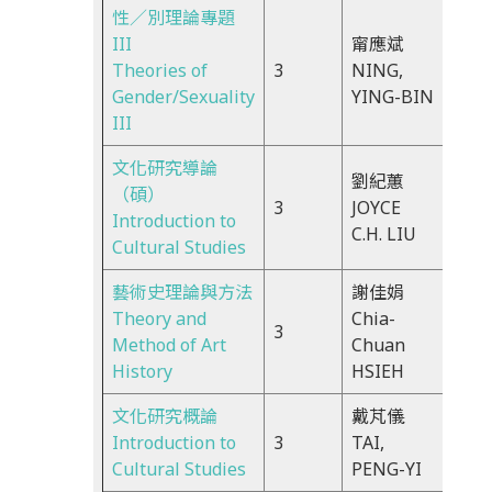
性／別理論專題
III
甯應斌
Tue,
Theories of
3
NING,
2:00
Gender/Sexuality
YING-BIN
4:50
III
文化研究導論
劉紀蕙
Wed
（碩）
3
JOYCE
10:1
Introduction to
C.H. LIU
13:2
Cultural Studies
藝術史理論與方法
謝佳娟
Wed
Theory and
Chia-
3
9:00
Method of Art
Chuan
11:5
History
HSIEH
文化研究概論
戴芃儀
Wed
Introduction to
3
TAI,
9:00
Cultural Studies
PENG-YI
11:5