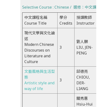
Selective Course : Chinese / 選修：中文課程
中文課程名稱
學分
授課教師
時間
Course Title
Credits
Instructor
Tim
現代文學與文化論
述
劉人鵬
Fri,
Modern Chinese
3
LIU, JEN-
10:1
Discourses on
PENG
13:0
Literature and
Culture
文藝風格與生活型
邱德亮
Fri,
態
CHIOU,
3
10:1
Artistic style and
DER-
13:2
way of life
LIANG
關秀惠
Hsiu-Hui