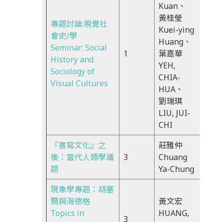
Kuan、
黃桂瑩
專題討論:視覺社
Kuei-ying
Fri,
會史/學
Huang、
15:3
Seminar: Social
1
葉嘉華
17:2
History and
YEH,
隔週
Sociology of
CHIA-
上課
Visual Cultures
HUA、
劉瑞琪
LIU, JUI-
CHI
『書寫文化』之
莊雅仲
Fri,
後：當代人類學議
3
Chuang
9:10
題
Ya-Chung
12:0
現象學專題：胡塞
爾與海德格
黃文宏
Mon
Topics in
HUANG,
3
10:1