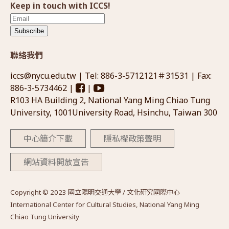
Keep in touch with ICCS!
Subscribe
聯絡我們
iccs@nycu.edu.tw
| Tel: 886-3-5712121＃31531 | Fax:
886-3-5734462 |
|
R103 HA Building 2, National Yang Ming Chiao Tung
University, 1001University Road, Hsinchu, Taiwan 300
中心簡介下載
隱私權政策聲明
網站資料開放宣告
Copyright © 2023 國立陽明交通大學 / 文化研究國際中心
International Center for Cultural Studies, National Yang Ming
Chiao Tung University