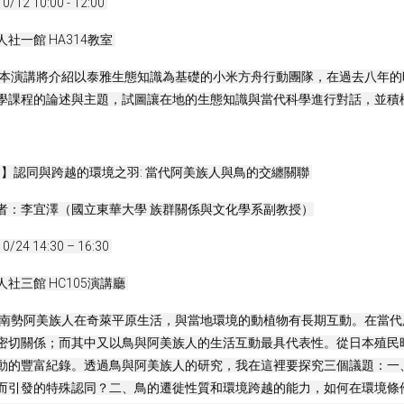
12 10:00 - 12:00 
社一館 HA314教室 
 本演講將介紹以泰雅生態知識為基礎的小米方舟行動團隊，在過去八年
學課程的論述與主題，試圖讓在地的生態知識與當代科學進行對話，並積
II】認同與跨越的環境之羽: 當代阿美族人與鳥的交纏關聯 
者：李宜澤（國立東華大學 族群關係與文化學系副教授）
24 14:30 – 16:30 
社三館 HC105演講廳 
 南勢阿美族人在奇萊平原生活，與當地環境的動植物有長期互動。在當
密切關係；而其中又以鳥與阿美族人的生活互動最具代表性。從日本殖民
動的豐富紀錄。透過鳥與阿美族人的研究，我在這裡要探究三個議題：一
而引發的特殊認同？二、鳥的遷徙性質和環境跨越的能力，如何在環境條件偏移（en