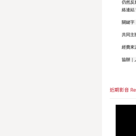
仍然反
絡連結
關鍵字
共同主
經費來
協辦｜
近期影音 Rec