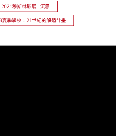
2021穆斯林影展--沉思
2023夏季學校：21世紀的解殖計畫