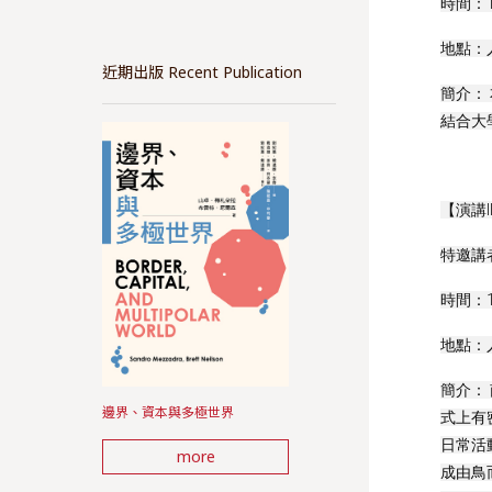
時間：10/
地點：人
近期出版 Recent Publication
簡介：
結合大
【演講
特邀講
時間：10/
地點：人
簡介：
邊界、資本與多極世界
式上有
日常活
more
成由鳥