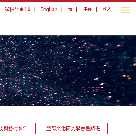
|
深耕計畫1.0
|
English
|
簡
|
搜尋
|
登入
踐與藝術製作
亞際文化研究學會暑期班