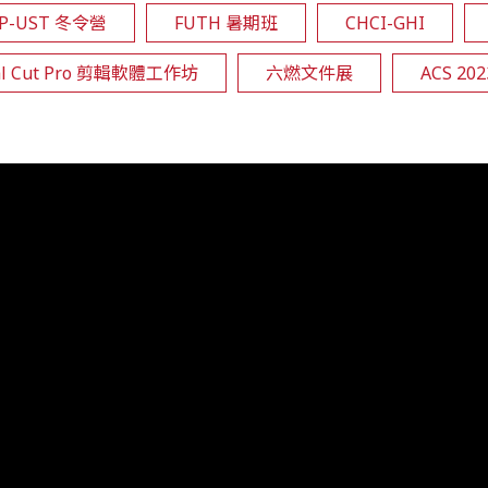
EP-UST 冬令營
FUTH 暑期班
CHCI-GHI
al Cut Pro 剪輯軟體工作坊
六燃文件展
ACS 