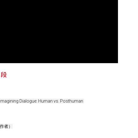
片段
ning Dialogue: Human vs. Posthuman 
工作者）