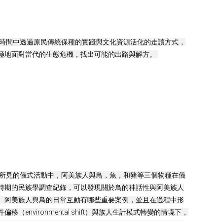
的時間中透過原民傳統保種的實踐與文化資源活化的走讀方式，
極地面對當代的生態危機，找出可能的出路與解方。 
代所見的儀式活動中，阿美族人與鳥，魚，和豬等三個物種在儀
時期的民族學調查紀錄，可以發現關於鳥的神話性與阿美族人
、阿美族人與鳥的日常互動有哪些重要案例，並且在過程中形
vironmental shift）與族人生計模式轉變的情境下，