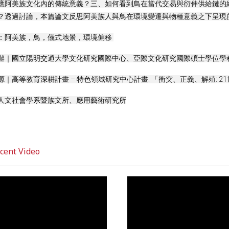
應阿美族文化內的傳統意義？三、如何看到鳥在當代交易與衍伸供給鏈的
？透過討論，本篇論文反思阿美族人與鳥在環境變遷與物種意義之下呈現
：阿美族，鳥，儀式地景，環境偏移 
辦｜國立陽明交通大學文化研究國際中心、亞際文化研究國際碩士學位學程(
源｜高等教育深耕計畫 – 特色領域研究中心計畫: 「衝突、正義、解殖: 2
人文社會學系暨族文所、應用藝術研究所
ent Video