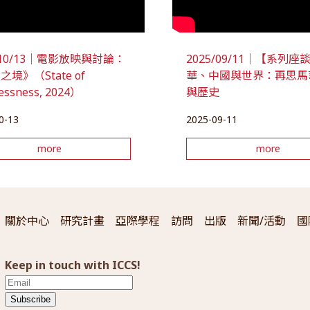
5/10/13｜電影放映與討論：
2025/09/11｜【系列
境》（State of
華、中國與世界：再思馬
lessness, 2024）
與歷史
0-13
2025-09-11
more
more
關於中心
研究計畫
亞際學程
訪問
出版
新聞/活動
國
Keep in touch with ICCS!
Subscribe