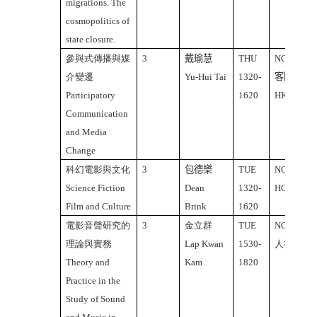
migrations. The
cosmopolitics of
state closure.
參與式傳播與媒
3
戴瑜慧
THU
NCTU
介變遷
Yu-Hui Tai
1320-
客院
Participatory
1620
HK318,
Communication
and Media
Change
科幻電影與文化
3
包德樂
TUE
NCTU
Science Fiction
Dean
1320-
HC401
Film and Culture
Brink
1620
電影音聲研究的
3
金立群
TUE
NCTU
理論與實務
Lap Kwan
1530-
人社
Theory and
Kam
1820
Practice in the
Study of Sound