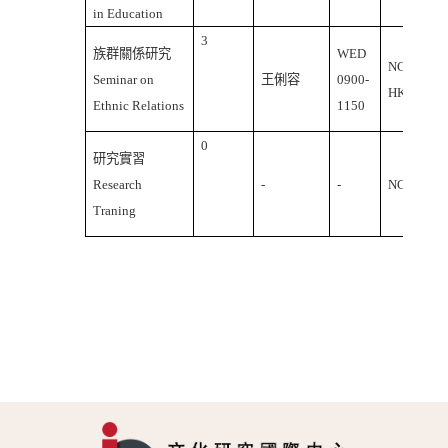
in Education
3
族群關係研究
WED
NCU
Seminar on
王俐容
0900-
HK418
Ethnic Relations
1150
0
研究實習
Research
-
-
NCU
Traning