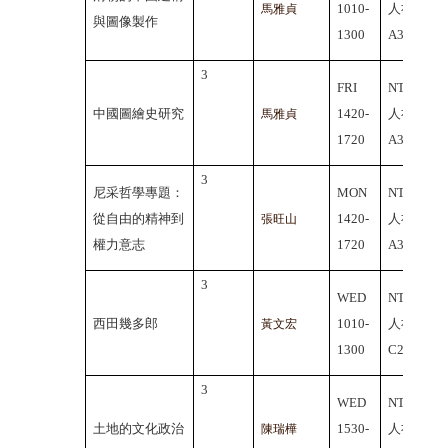
1010-
人社院
馬雅貞
與圖像製作
1300
A302
3
FRI
NTHU
中國圖繪史研究
1420-
人社院
馬雅貞
1720
A302
3
尼采哲學專題：
MON
NTHU
從自由的精神到
1420-
人社院
張旺山
權力意志
1720
A306
3
WED
NTHU
西田幾多郎
1010-
人社院
黃文宏
1300
C202
3
WED
NTHU
土地的文化政治
1530-
人社院
陳瑞樺