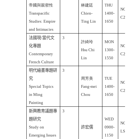
帝國與親密性
林建廷
THU
NCU
Transpacific
Chien-
1400-
C2-437
Studies: Empire
Ting Lin
1650
and Intimacies
法國現
/
當代文
3
許綺玲
MON
化專題
NCU
Hsu Chi
1300-
Contemporary
C2-218
Lin
1550
French Culture
明代繪畫專題研
3
究
周芳美
TUE
NCU
Special Topics
Fang-mei
1400-
C2-206
in Ming
Chou
1650
Painting
新興教育議題專
3
題研究
WED
NCU
Study on
許宏儒
0900-
LS-502
Emerging Issues
1150