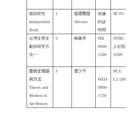
個別研究
1
指導教授
依據
NCTU
Independent
Advisor
約談
Study
時間
台灣文學文
3
柳書琴
FRI
NTHU
中文
獻與研究方
0900-
人社院
課
法一
1200
A309
Chin
Cour
藝術史理論
3
曾少千
NCU
中文
與方法
WED
C2-206
課
Theory and
0900-
Chin
Method of
1150
Cour
Art History