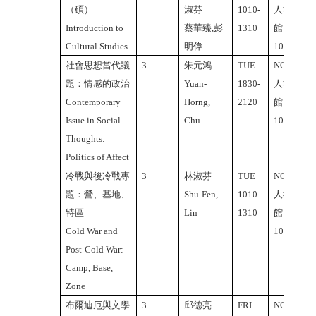
（碩）
淑芬
1010-
人社2
Introduction to
蔡華臻,彭
1310
館
Cultural Studies
明偉
106A
社會思想當代議
3
朱元鴻
TUE
NCTU
題：情感的政治
Yuan-
1830-
人社2
Contemporary
Horng,
2120
館
Issue in Social
Chu
106A
Thoughts:
Politics of Affect
冷戰與後冷戰專
3
林淑芬
TUE
NCTU
題：營、基地、
Shu-Fen,
1010-
人社2
特區
Lin
1310
館
Cold War and
106A
Post-Cold War:
Camp, Base,
Zone
布爾迪厄與文學
3
邱德亮
FRI
NCTU