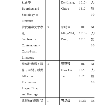
社會學
Der-Liang,
1010-
人社2
Bourdieu and
Chiou
1310
館
Sociology of
106A
literature
當代兩岸文學專
3
彭明偉
THU
NCTU
題
Ming-Wei,
1010-
人社2
Seminar on
Peng
1310
館
Contemporary
106A
Cross-Strait
Literature
情感性遭遇：影
3
蔡華臻
THU
NCTU
像，時間，感覺
Hwa-Jen
1320-
人社2
Affective
Tsai
1620
館
Encounters:
106A
Image, Time,
and Feelings
電影如何觸動我
1
布洛薩
MON
NCTU