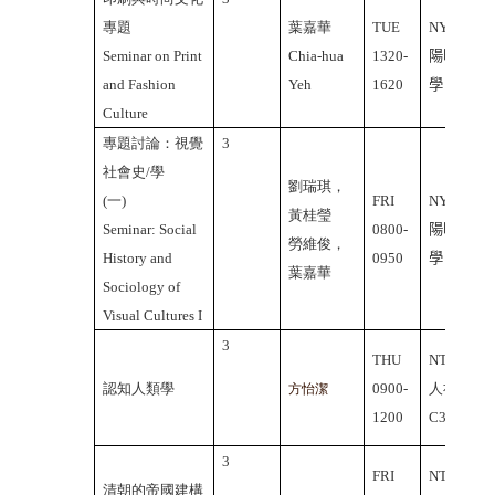
專題
葉嘉華
TUE
NYMU
Seminar on Print
Chia-hua
1320-
陽明大
and Fashion
Yeh
1620
學
Culture
專題討論：視覺
3
社會史/學
劉瑞琪，
(一)
FRI
NYMU
黃桂瑩
Seminar: Social
0800-
陽明大
勞維俊，
History and
0950
學
葉嘉華
Sociology of
Visual Cultures I
3
THU
NTHU
認知人類學
0900-
人社院
方怡潔
1200
C304
3
FRI
NTHU
清朝的帝國建構