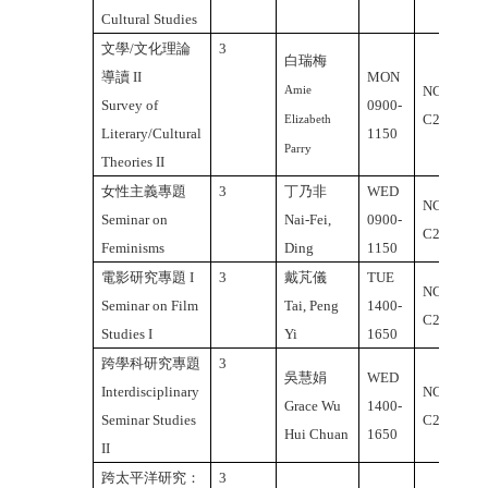
Cultural Studies
文學/文化理論
3
白瑞梅
導讀
II
MON
NCU
Amie
Survey of
0900-
C2-347
Elizabeth
Literary/Cultural
1150
Parry
Theories II
女性主義專題
3
丁乃非
WED
NCU
Seminar on
Nai-Fei,
0900-
C2-347
Feminisms
Ding
1150
電影研究專題
I
3
戴芃儀
TUE
NCU
Seminar on Film
Tai, Peng
1400-
C2-437
Studies I
Yi
1650
跨學科研究專題
3
吳慧娟
WED
Interdisciplinary
NCU
Grace Wu
1400-
Seminar Studies
C2-437
Hui Chuan
1650
II
跨太平洋研究：
3