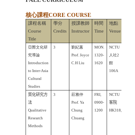
核心課程CORE COURSE
課程名稱
學分
授課教師
時間
地點
備
Course
Credits
Instructor
Time
Venue
Not
Title
亞際文化
研
3
劉紀蕙
MON.
NCTU
英文
究導論
Prof. Joyce
1320-
人社2
課
Introduction
C.H Liu
1620
館
Engl
to Inter-Asia
106A
Cour
Cultural
Studies
質化研究方
3
莊雅仲
FRI,
NCTU
中文
法
Prof. Ya
0900-
客院
課
Qualitative
Chung
1200
HK318,
Chin
Research
Chuang
Cour
Methods