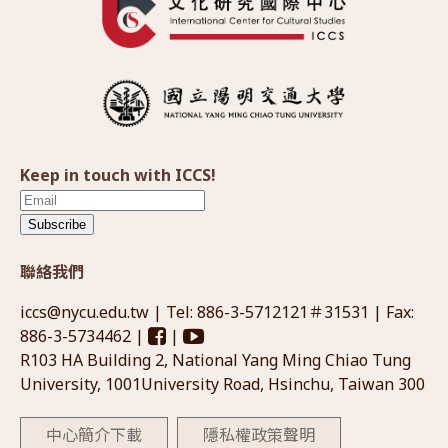
Keep in touch with ICCS!
Subscribe
聯絡我們
iccs@nycu.edu.tw
| Tel: 886-3-5712121＃31531 | Fax:
886-3-5734462 |
|
R103 HA Building 2, National Yang Ming Chiao Tung
University, 1001University Road, Hsinchu, Taiwan 300
中心簡介下載
隱私權政策聲明