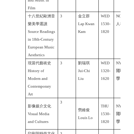
and Music in
Film
十八世紀歐洲音
3
金立群
WED
NCTU
樂美學選讀
Lap Kwan
1530-
人社
Source Readings
Kam
1820
in 18th-Century
European Music
Aesthetics
現當代藝術史
3
劉瑞琪
WED
NYMU
History of
Jui-Chi
1320-
陽明大
Modern and
Liu
1620
學
Contemporary
Art
3
影像媒介文化
THU
NYMU
勞維俊
Visual Media
1530-
陽明大
Louis Lo
and Cultures
1820
學
印刷與時尚文化
3