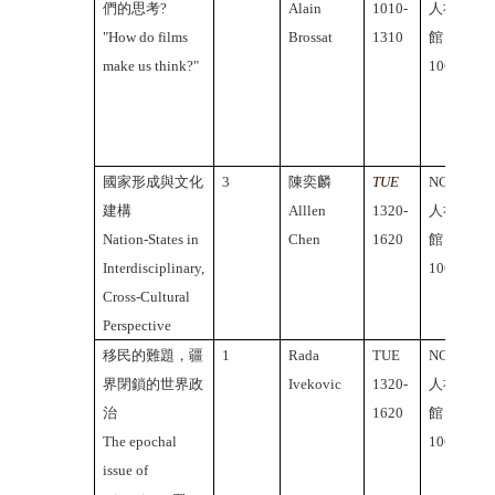
們的思考?
Alain
1010-
人社2
"How do films
Brossat
1310
館
make us think?"
106A
國家形成與文化
3
陳奕麟
TUE
NCTU
建構
Alllen
1320-
人社2
Nation-States in
Chen
1620
館
Interdisciplinary,
106A
Cross-Cultural
Perspective
移民的難題，疆
1
Rada
TUE
NCTU
界閉鎖的世界政
Ivekovic
1320-
人社2
治
1620
館
The epochal
106A
issue of