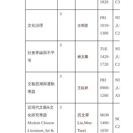
1820
C306
3
FRI
NTHU
文化治理
1010-
人社院
古明君
1300
C202
3
TUE
NTHU
社會界線與不平
1420-
人社院
林文蘭
等
1720
C202
3
FRI
NTHU
文藝思潮與運動
0900-
人社院
王鈺婷
專題
1200
A309
近現代文藝&文
3
化研究專題
呂文翠
MON
NCU
Modern Chinese
Liu,Wen-
1400-
C2-441
Literature, Art &
Tsuei
1650