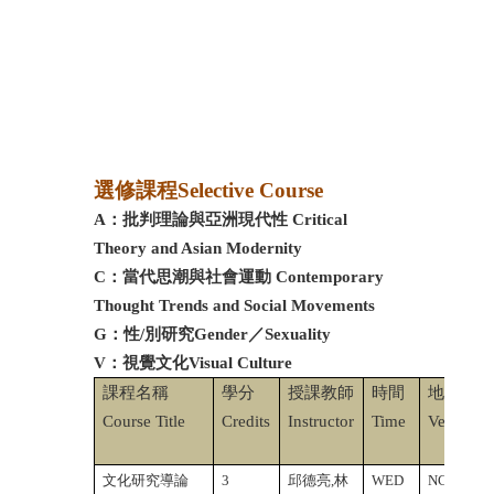
選修課程Selective Course
A
：批判理論與亞洲現代性
Critical
Theory and Asian Modernity
C
：當代思潮與社會運動
Contemporary
Thought Trends and Social Movements
G
：性/別研究Gender／Sexuality
V
：視覺文化Visual Culture
課程名稱
學分
授課教師
時間
地點
Course Title
Credits
Instructor
Time
Venue
文化研究導論
3
邱德亮,林
WED
NCTU