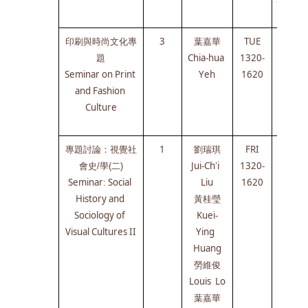
印刷與時尚文化專
3
葉嘉華
TUE
NYCU 
題
Chia-hua 
1320-
陽明校
Seminar on Print 
Yeh
1620
區
and Fashion 
知行樓
Culture
322室
專題討論：視覺社
1
劉瑞琪
FRI
NYCU 
會史/學(二)
Jui-Ch’i  
1320-
陽明校
Seminar: Social 
Liu
1620
區
History and 
黃桂瑩
知行樓
Sociology of 
Kuei-
322室
Visual Cultures II
Ying  
Huang
勞維俊
Louis  Lo
葉嘉華