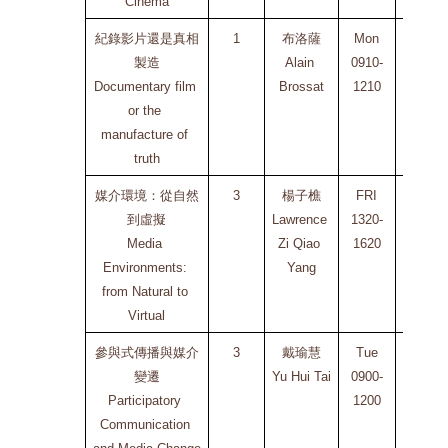
Cinema
紀錄影片還是真相
1
布洛薩
Mon
NYCU 
製造
Alain 
0910-
光復校
Documentary film 
Brossat
1210
區
or the 
人社2
manufacture of 
館
truth
106A
媒介環境：從自然
3
楊子樵
FRI
NYCU 
到虛擬
Lawrence 
1320-
光復校
Media 
Zi Qiao 
1620
區
Environments: 
Yang
人社2
from Natural to 
館
Virtual
106A
參與式傳播與媒介
3
戴瑜慧
Tue
NYCU 
變遷
Yu Hui Tai
0900-
六家校
Participatory 
1200
區
Communication 
HK105