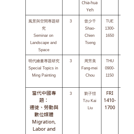
Chia-hua 
Yeh
風景與空間專題研
3
曾少千
TUE
NCU
究
Shao-
1300-
文學院
Seminar on 
Chien 
1650
二館
Landscape and 
Tseng
C2-206
Space
明代繪畫專題研究
3
周芳美
THU
NCU
Special Topics in 
Fang-mei 
0900-
文學院
Ming Painting
Chou
1150
二館
C2-206
當代中國專
FRI
3
劉子愷
NCCU
題：
1410-
Tzu Kai 
政治大
遷徙、勞動與
1700
Liu
學
數位媒體
綜合院
Migration,
館
Labor and
270314