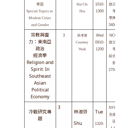
專題
1010-
政治大
Hui Chi 
Special Topics in 
1300
學
C
Hsu
Modern Cities 
季陶樓
and Gender
340404
宗教與靈
3
Wed
NCCU
吳考甯
力：東南亞
0910-
政治大
Courtney 
政治
1200
學
E
Work
經濟學
綜合院
Religion and
館
Spirit: In
270410
Southeast
Asian
Political
Economy
3
NYCU 
冷戰研究專
林淑芬
Tue
光復校
題
區
Shu
1320-