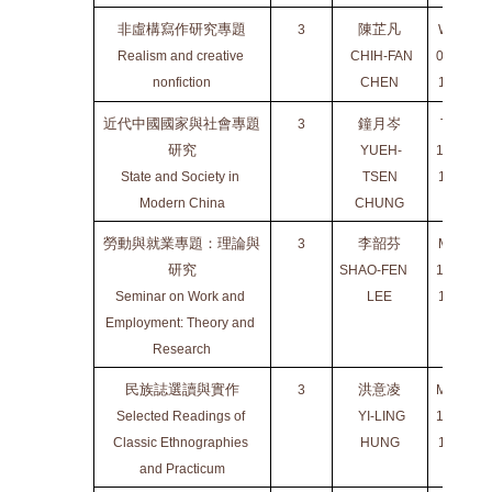
非虛構寫作研究專題
陳芷凡
3
WED
Realism and creative 
 CHIH-FAN
0900-
nonfiction
CHEN
1200
近代中國國家與社會專題
鐘月岑
3
TUE
研究
 YUEH-
1530-
State and Society in 
TSEN
1820
Modern China
CHUNG
勞動與就業專題：理論與
李韶芬
3
MON
研究
SHAO-FEN
1010-
Seminar on Work and 
LEE
1300
Employment: Theory and 
Research
民族誌選讀與實作
洪意凌
3
MON 
Selected Readings of 
 YI-LING
1530-
Classic Ethnographies 
HUNG
1820
and Practicum