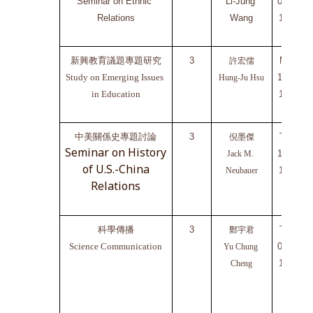
Seminar on Ethnic 
Li-Jung 
0900-
Relations
Wang
1150
新興教育議題專題研究
3
Mon
許宏儒
Study on Emerging Issues 
1300-
Hung-Ju Hsu
in Education
1550
中美關係史專題討論
3
Tue 
倪墨傑
Seminar on History
1
610-
Jack M. 
of U.S.-China
1900
Neubauer
Relations
科學傳播
3
Tue 
鄭宇君
Science Communication
0910-
Yu Chung 
1200
Cheng