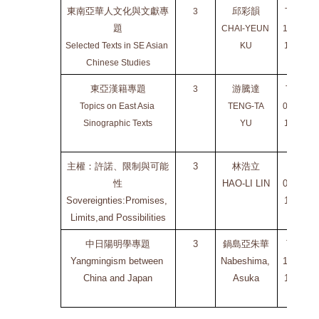
東南亞華人文化與文獻專
邱彩韻
3
THU
題
CHAI-YEUN 
1320-
Selected Texts in SE Asian 
KU
1620
Chinese Studies
東亞漢籍專題
游騰達
3
TUE
Topics on East Asia 
TENG-TA
0900-
Sinographic Texts
YU
1200
主權：許諾、限制與可能
3
林浩立
FRI
性
HAO-LI LIN
0900-
Sovereignties:Promises, 
1200
Limits,and Possibilities
中日陽明學專題
3
鍋島亞朱華
Thu
Yangmingism between 
Nabeshima, 
1530-
China and Japan
Asuka
1820