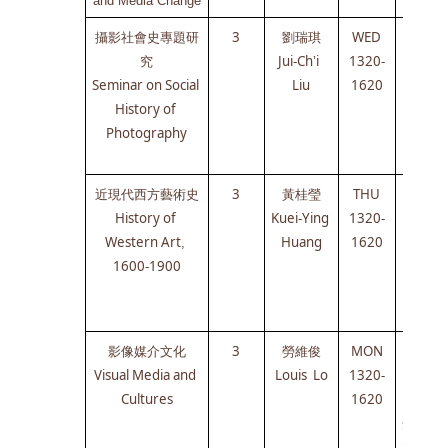
and Media Change
攝影社會史專題研
3
劉瑞琪
WED
NYCU 
究
Jui-Ch’i  
1320-
陽明校
Seminar on Social 
Liu
1620
區
History of 
知行樓
Photography
322室
近現代西方藝術史
3
黃桂瑩
THU
NYCU
History of 
Kuei-Ying 
1320-
 陽明校
Western Art, 
Huang
1620
區
1600-1900
知行樓
322室
影像媒介文化
3
勞維俊
MON
NYCU
Visual Media and 
Louis  Lo
1320-
 陽明校
Cultures
1620
區
知行樓
322室