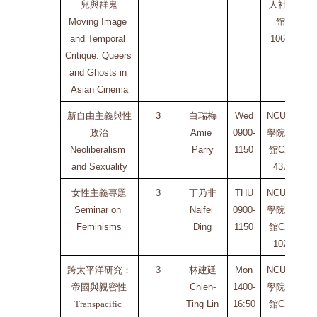
兒與群鬼
人社2
C
Moving Image 
館
and Temporal 
106A
Critique: Queers 
and Ghosts in 
Asian Cinema
新自由主義與性
3
白瑞梅
Wed
NCU文
政治
Amie 
0900-
學院二
Neoliberalism 
Parry
1150
館C2-
En
and Sexuality
437
C
女性主義專題
3
丁乃非
THU
NCU文
Seminar on 
Naifei 
0900-
學院二
Feminisms
Ding
1150
館C2-
En
102
C
跨太平洋研究：
3
林建廷
Mon
NCU文
帝國與親密性
Chien-
1400-
學院二
Transpacific 
Ting Lin
16:50
館C2-
En