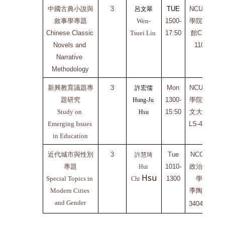
中國古典小說與
3
TUE
NCU文
呂文翠
敘事學專題
Wen-
1500-
學院二
Chinese Classic 
Tsuei Liu 
17:50
館C2-
Ch
Novels and 
110
C
Narrative 
Methodology
新興教育議題專
3
Mon
NCU文
許宏儒
題研究
1300-
學院人
Hung-Ju 
Study on 
15:50
文大樓
Ch
Hsu
Emerging Issues 
LS-419
C
in Education
近代城市與性別
3
Tue
NCCU
許慧琦
專題
1010-
政治大
Hui 
Hsu
Special Topics in 
1300
學
C
Chi
Modern Cities 
季陶樓
C
and Gender
340404