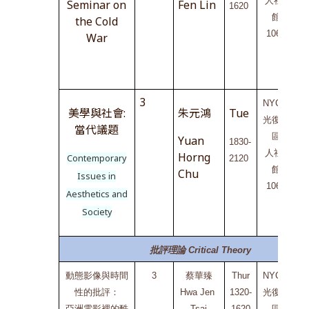
人社2
Seminar on
Fen Lin
1620
C
館
the Cold
C
106A
War
3
NYCU 
美學與社會:
朱元鴻
Tue
光復校
當代議題
區
B
Yuan
1830-
人社2
Horng
Contemporary
2120
館
Chu
Issues in
106A
Aesthetics and
Society
批評理論 Critical Theory
動態影像與時間
3
蔡華臻
Thur
NYCU 
性的批評：
Hwa Jen 
1320-
光復校
亞洲電影裡的酷
Tsai
1620
區
B