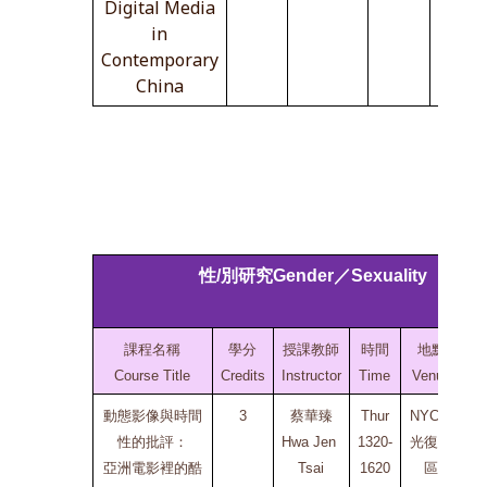
Digital Media
in
Contemporary
China
性/別研究Gender／Sexuality
課程名稱
學分
授課教師
時間
地點
Course Title
Credits
Instructor
Time
Venue
動態影像與時間
3
蔡華臻
Thur
NYCU 
性的批評：
Hwa Jen 
1320-
光復校
亞洲電影裡的酷
Tsai
1620
區
Bi