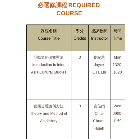
必選修課程
REQUIRED 
COURSE
課程名稱
學分
授課教師
時間
地點
Course Title
Credits
Instructor
Time
Venue
亞際文化研究導論 
3
劉紀蕙
Mon
NYCU
Introduction to Inter 
Joyce 
1320-
 光復
Asia Cultural Studies
C.H. Liu
1620
校區
人社2
館
106A
藝術史理論與方法
3
謝佳娟
Wed
NCU
Theory and Method of 
Chia-
0900-
文學院
Art History
Chuan 
1150
二館
Hsieh
C2-
206