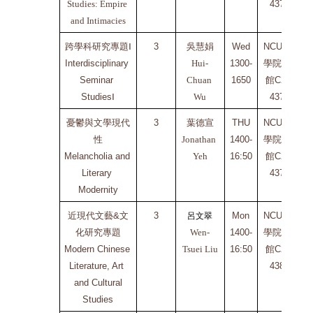
Studies: Empire 
437
C
and Intimacies
跨學科研究專題Ⅰ
3
吳慧娟
Wed
NCU文
Interdisciplinary 
Hui-
1300-
學院二
Seminar 
Chuan 
1650
館C2-
En
Studies
Ⅰ
Wu
437
C
憂鬱與文學現代
3
葉德宣
THU
NCU文
性
Jonathan 
1400-
學院二
Melancholia and 
Yeh
16:50
館C2-
Ch
Literary 
437
C
Modernity
近現代文藝
&
文
3
Mon
NCU文
呂文翠
化研究專題
Wen-
1400-
學院二
Modern Chinese 
Tsuei Liu
16:50
館C2-
Ch
Literature, Art 
438
C
and Cultural
Studies