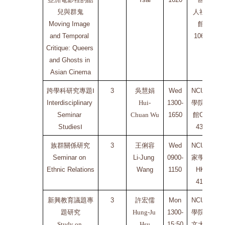
兒與群鬼
人社2
Moving Image 
館
and Temporal 
106A
Critique: Queers 
and Ghosts in 
Asian Cinema
跨學科研究專題Ⅰ
3
吳慧娟
Wed
NCU文
Interdisciplinary 
Hui-
1300-
學院二
Seminar 
Chuan Wu
1650
館C2-
E
Studies
Ⅰ
437
族群關係研究
3
王俐容
Wed
NCU客
Seminar on 
Li-Jung 
0900-
家學院
Ethnic Relations
Wang
1150
HK-
C
418
新興教育議題專
3
許宏儒
Mon
NCU文
題研究
Hung-Ju 
1300-
學院人
Study on 
Hsu
15:50
文大樓
C