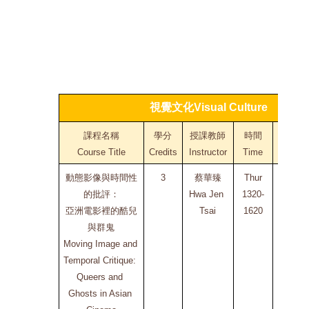
視覺文化Visual Culture
課程名稱
學分
授課教師
時間
地點
Course Title
Credits
Instructor
Time
Venue
動態影像與時間性
3
蔡華臻
Thur
NYCU 
的批評：
Hwa Jen 
1320-
光復校
亞洲電影裡的酷兒
Tsai
1620
區
與群鬼
人社2
Moving Image and 
館
Temporal Critique: 
106A
Queers and 
Ghosts in Asian 