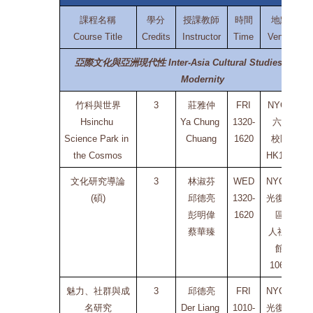
課程名稱
學分
授課教師
時間
地點
Course Title
Credits
Instructor
Time
Venue
亞際文化與亞洲現代性 Inter-Asia Cultural Studies and Asi
Modernity
竹科與世界
3
莊雅仲
FRI
NYCU
Hsinchu 
Ya Chung 
1320-
 六家
Science Park in 
Chuang
1620
校區
C
the Cosmos
HK105
文化研究導論
3
林淑芬
WED
NYCU 
(碩)
邱德亮
1320-
光復校
彭明偉
1620
區
C
蔡華臻
人社2
館
106A
魅力、社群與成
3
邱德亮
FRI
NYCU 
名研究
Der Liang 
1010-
光復校