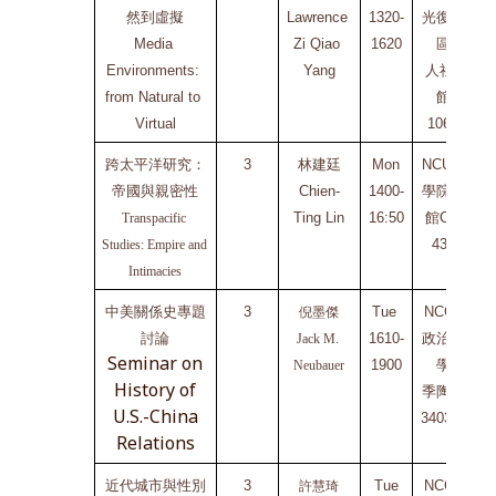
然到虛擬
Lawrence 
1320-
光復校
Media 
Zi Qiao 
1620
區
B
Environments: 
Yang
人社2
from Natural to 
館
Virtual
106A
跨太平洋研究：
3
林建廷
Mon
NCU文
帝國與親密性
Chien-
1400-
學院二
Ting Lin
16:50
館C2-
E
Transpacific 
437
Studies: Empire and 
Intimacies
中美關係史專題
3
Tue 
NCCU
倪墨傑
討論
1
610-
政治大
Jack M. 
Seminar on
1900
學
E
Neubauer
History of
季陶樓
U.S.-China
340314
Relations
近代城市與性別
3
Tue
NCCU
許慧琦