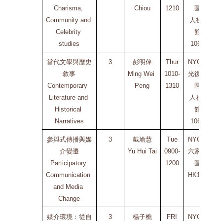
Charisma, 
Chiou
1210
區
C
Community and 
人社2
Celebrity 
館
studies
106A
當代文學與歷史
3
彭明偉
Thur
NYCU 
敘事
Ming Wei 
1010-
光復校
Contemporary  
Peng
1310
區
C
Literature and 
人社2
Historical 
館
Narratives
106A
參與式傳播與媒
3
戴瑜慧
Tue
NYCU 
介變遷
Yu Hui Tai
0900-
六家校
Participatory 
1200
區
C
Communication 
HK105
and Media 
Change
媒介環境：從自
3
楊子樵
FRI
NYCU 