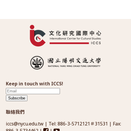
Keep in touch with ICCS!
Subscribe
聯絡我們
iccs@nycu.edu.tw
| Tel: 886-3-5712121＃31531 | Fax:
886-3-5734462 |
|