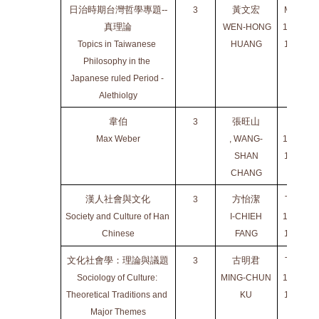
日治時期台灣哲學專題--
黃文宏
3
MON
真理論
 WEN-HONG
1010-
Topics in Taiwanese 
HUANG
1300
Philosophy in the 
Japanese ruled Period - 
Alethiolgy
韋伯
張旺山
3
FRI
Max Weber
, WANG-
1420-
SHAN
1720
CHANG
漢人社會與文化
方怡潔
3
THU
Society and Culture of Han 
I-CHIEH
1420-
Chinese
FANG
1720
文化社會學：理論與議題
古明君
3
THU
Sociology of Culture: 
MING-CHUN
1420-
Theoretical Traditions and 
KU
1720
Major Themes