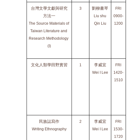
台灣文學文獻與研究
劉柳書琴
3
FRI
NTHU 
方法一
 Liu shu 
0900-
HSS
The Source Materials of 
Qin Liu
1200
人社
Taiwan Literature and 
A309
Research Methodology 
(I)
文化人類學田野實習
李威宜
1
FRI
NTHU 
Wei I Lee
1420-
HSS
1510
人社
C304
民族誌寫作
李威宜
2
FRI
NTHU 
Writing Ethnography
Wei I Lee
1530-
HSS
1720
人社